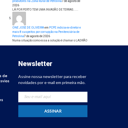
produtores na Zona Rural de Petrolina
7 de agosto de
2026
LÁ POR PERTO TEM UMA INVASÃO DE TERRAS......
ONE JOSE DE OLIVEIRA
em
PCPE indicia ex-diretor e
mais 8 suspeitos por corrupção na Penitenciária de
Petrolina
7 de agosto de 2026
Numa situação como essa a solução é chamar o LADRÃO
Newsletter
s de
Assine nossa newsletter para receber
svios
novidades por e-mail em primeira mão.
es