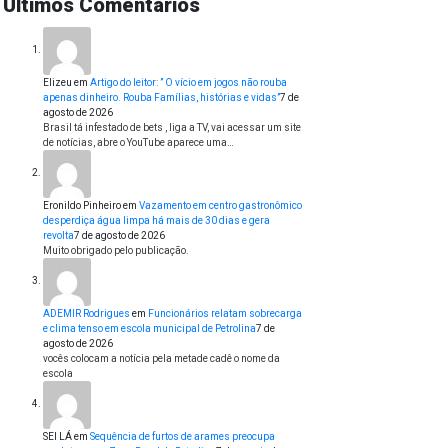
Últimos Comentários
Elizeu
em
Artigo do leitor: ” O vício em jogos não rouba
apenas dinheiro. Rouba Famílias, histórias e vidas”
7 de
agosto de 2026
Brasil tá infestado de bets , liga a TV, vai acessar um site
de notícias, abre o YouTube aparece uma…
Eronildo Pinheiro
em
Vazamento em centro gastronômico
desperdiça água limpa há mais de 30 dias e gera
revolta
7 de agosto de 2026
Muito obrigado pelo publicação.
ADEMIR Rodrigues
em
Funcionários relatam sobrecarga
e clima tenso em escola municipal de Petrolina
7 de
agosto de 2026
vocês colocam a notícia pela metade cadê o nome da
escola
SEI LÁ
em
Sequência de furtos de arames preocupa