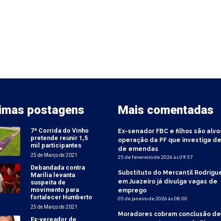
timas postagens
Mais comentadas
7ª Corrida do Vinho
Ex-senador FBC e filhos são alvo
pretende reunir 1,5
operação da PF que investiga de
mil participantes
de emendas
25 de Março de 2021
25 de fevereiro de 2026 às 09:57
Debandada contra
Substituto do Mercantil Rodrigu
Marília levanta
em Juazeiro já divulga vagas de
suspeita de
movimento para
emprego
fortalecer Humberto
05 de janeiro de 2026 às 08:00
25 de Março de 2021
Moradores cobram conclusão de
Ex-vereador de