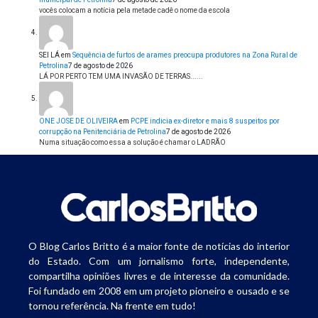
vocês colocam a notícia pela metade cadê o nome da escola
SEI LÁ
em
Sequência de furtos de arames preocupa produtores na Zona Rural de
Petrolina
7 de agosto de 2026
LÁ POR PERTO TEM UMA INVASÃO DE TERRAS......
ONE JOSE DE OLIVEIRA
em
PCPE indicia ex-diretor e mais 8 suspeitos por
corrupção na Penitenciária de Petrolina
7 de agosto de 2026
Numa situação como essa a solução é chamar o LADRÃO
O Blog Carlos Britto é a maior fonte de notícias do interior
do Estado. Com um jornalismo forte, independente,
compartilha opiniões livres e de interesse da comunidade.
Foi fundado em 2008 em um projeto pioneiro e ousado e se
tornou referência. Na frente em tudo!