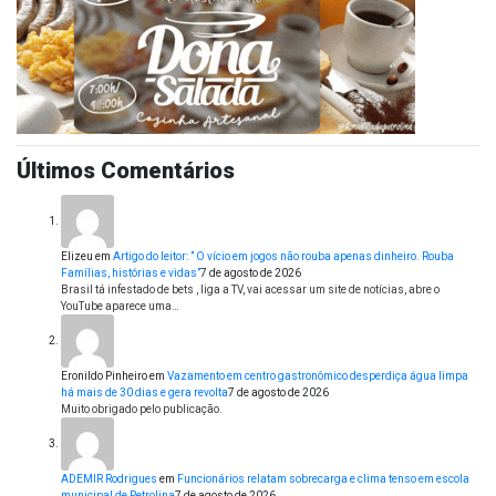
Últimos Comentários
Elizeu
em
Artigo do leitor: ” O vício em jogos não rouba apenas dinheiro. Rouba
Famílias, histórias e vidas”
7 de agosto de 2026
Brasil tá infestado de bets , liga a TV, vai acessar um site de notícias, abre o
YouTube aparece uma…
Eronildo Pinheiro
em
Vazamento em centro gastronômico desperdiça água limpa
há mais de 30 dias e gera revolta
7 de agosto de 2026
Muito obrigado pelo publicação.
ADEMIR Rodrigues
em
Funcionários relatam sobrecarga e clima tenso em escola
municipal de Petrolina
7 de agosto de 2026