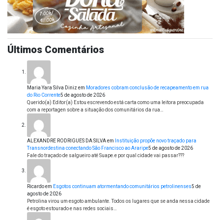
Últimos Comentários
Maria Yara Silva Diniz
em
Moradores cobram conclusão de recapeamento em rua
do Rio Corrente
5 de agosto de 2026
Querido(a) Editor(a) Estou escrevendo está carta como uma leitora preocupada
com a reportagen sobre a situação dos comunitários da rua…
ALEXANDRE RODRIGUES DA SILVA
em
Instituição propõe novo traçado para
Transnordestina conectando São Francisco ao Araripe
5 de agosto de 2026
Fale do traçado de salgueiro até Suape.e por qual cidade vai passar???
Ricardo
em
Esgotos continuam atormentando comunitários petrolinenses
5 de
agosto de 2026
Petrolina virou um esgoto ambulante. Todos os lugares que se anda nessa cidade
é esgoto estourado e nas redes sociais…