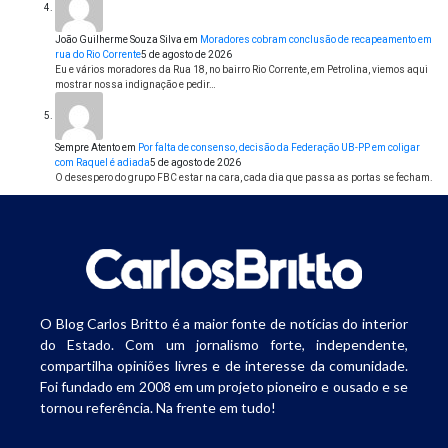
João Guilherme Souza Silva
em
Moradores cobram conclusão de recapeamento em
rua do Rio Corrente
5 de agosto de 2026
Eu e vários moradores da Rua 18, no bairro Rio Corrente, em Petrolina, viemos aqui
mostrar nossa indignação e pedir…
Sempre Atento
em
Por falta de consenso, decisão da Federação UB-PP em coligar
com Raquel é adiada
5 de agosto de 2026
O desespero do grupo FBC estar na cara, cada dia que passa as portas se fecham.
O Blog Carlos Britto é a maior fonte de notícias do interior
do Estado. Com um jornalismo forte, independente,
compartilha opiniões livres e de interesse da comunidade.
Foi fundado em 2008 em um projeto pioneiro e ousado e se
tornou referência. Na frente em tudo!