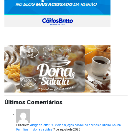
Últimos Comentários
Elizeu
em
Artigo do leitor: ” O vício em jogos não rouba apenas dinheiro. Rouba
Famílias, histórias e vidas”
7 de agosto de 2026