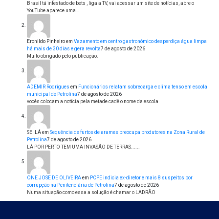
Brasil tá infestado de bets , liga a TV, vai acessar um site de notícias, abre o
YouTube aparece uma…
Eronildo Pinheiro
em
Vazamento em centro gastronômico desperdiça água limpa
há mais de 30 dias e gera revolta
7 de agosto de 2026
Muito obrigado pelo publicação.
ADEMIR Rodrigues
em
Funcionários relatam sobrecarga e clima tenso em escola
municipal de Petrolina
7 de agosto de 2026
vocês colocam a notícia pela metade cadê o nome da escola
SEI LÁ
em
Sequência de furtos de arames preocupa produtores na Zona Rural de
Petrolina
7 de agosto de 2026
LÁ POR PERTO TEM UMA INVASÃO DE TERRAS......
ONE JOSE DE OLIVEIRA
em
PCPE indicia ex-diretor e mais 8 suspeitos por
corrupção na Penitenciária de Petrolina
7 de agosto de 2026
Numa situação como essa a solução é chamar o LADRÃO