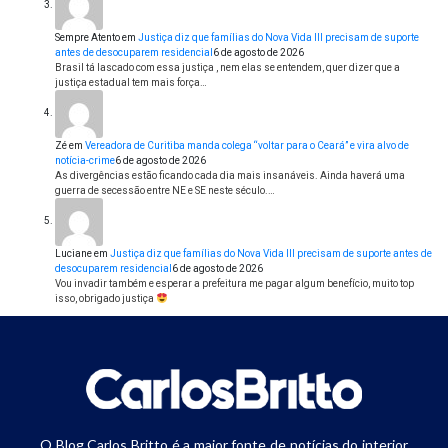
Sempre Atento
em
Justiça diz que famílias do Nova Vida III precisam de suporte
antes de desocuparem residencial
6 de agosto de 2026
Brasil tá lascado com essa justiça , nem elas se entendem, quer dizer que a
justiça estadual tem mais força…
Zé
em
Vereadora de Curitiba manda colega “voltar para o Ceará” e vira alvo de
notícia-crime
6 de agosto de 2026
As divergências estão ficando cada dia mais insanáveis. Ainda haverá uma
guerra de secessão entre NE e SE neste século.…
Luciane
em
Justiça diz que famílias do Nova Vida III precisam de suporte antes de
desocuparem residencial
6 de agosto de 2026
Vou invadir também e esperar a prefeitura me pagar algum benefício, muito top
isso, obrigado justiça
O Blog Carlos Britto é a maior fonte de notícias do interior