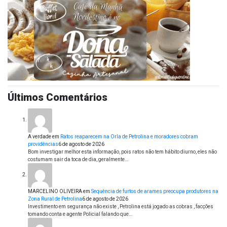
Últimos Comentários
A verdade
em
Ratos reaparecem na Orla de Petrolina e moradores cobram
providências
6 de agosto de 2026
Bom investigar melhor esta informação, pois ratos não tem hábito diurno, eles não
costumam sair da toca de dia, geralmente…
MARCELINO OLIVEIRA
em
Sequência de furtos de arames preocupa produtores na
Zona Rural de Petrolina
6 de agosto de 2026
Investimento em segurança não existe , Petrolina está jogado as cobras , facções
tomando conta e agente Policial falando que…