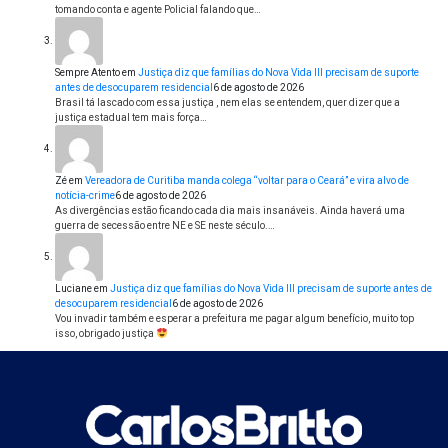
tomando conta e agente Policial falando que…
Sempre Atento
em
Justiça diz que famílias do Nova Vida III precisam de suporte
antes de desocuparem residencial
6 de agosto de 2026
Brasil tá lascado com essa justiça , nem elas se entendem, quer dizer que a
justiça estadual tem mais força…
Zé
em
Vereadora de Curitiba manda colega “voltar para o Ceará” e vira alvo de
notícia-crime
6 de agosto de 2026
As divergências estão ficando cada dia mais insanáveis. Ainda haverá uma
guerra de secessão entre NE e SE neste século.…
Luciane
em
Justiça diz que famílias do Nova Vida III precisam de suporte antes de
desocuparem residencial
6 de agosto de 2026
Vou invadir também e esperar a prefeitura me pagar algum benefício, muito top
isso, obrigado justiça