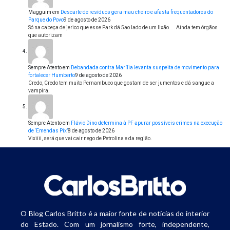
Magguim
em
Descarte de resíduos gera mau cheiro e afasta frequentadores do
Parque do Povo
9 de agosto de 2026
Só na cabeça de jerico que esse Park dá 5ao lado de um lixão.... Ainda tem órgãos
que autorizam
Sempre Atento
em
Debandada contra Marília levanta suspeita de movimento para
fortalecer Humberto
9 de agosto de 2026
Credo, Credo tem muito Pernambuco que gostam de ser jumentos e dá sangue a
vampira.
Sempre Atento
em
Flávio Dino determina à PF apurar possíveis crimes na execução
de ‘Emendas Pix’
8 de agosto de 2026
Vixiiii, será que vai cair nego de Petrolina e da região.
O Blog Carlos Britto é a maior fonte de notícias do interior
do Estado. Com um jornalismo forte, independente,