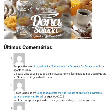
Últimos Comentários
Sempre Atento
em
Artigo do leitor: “A Anestesia da Derrota – Os Bajuladores”
9 de
agosto de 2026
Os puxa-saco sabem que estão mortos, agora eles ficam aplaudindo e sorrindo até
no último suspiro, se não vão para…
O povo tá de olho
em
Debandada contra Marília levanta suspeita de movimento
para fortalecer Humberto
9 de agosto de 2026
Nenhum dois presta prá nada mesmo, é como se diz, é a mesma porcaria