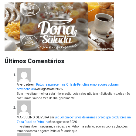
Últimos Comentários
A verdade
em
Ratos reaparecem na Orla de Petrolina e moradores cobram
providências
6 de agosto de 2026
Bom investigar melhor esta informação, pois ratos não tem hábito diurno, eles não
costumam sair da toca de dia, geralmente…
MARCELINO OLIVEIRA
em
Sequência de furtos de arames preocupa produtores na
Zona Rural de Petrolina
6 de agosto de 2026
Investimento em segurança não existe , Petrolina está jogado as cobras , facções
tomando conta e agente Policial falando que…