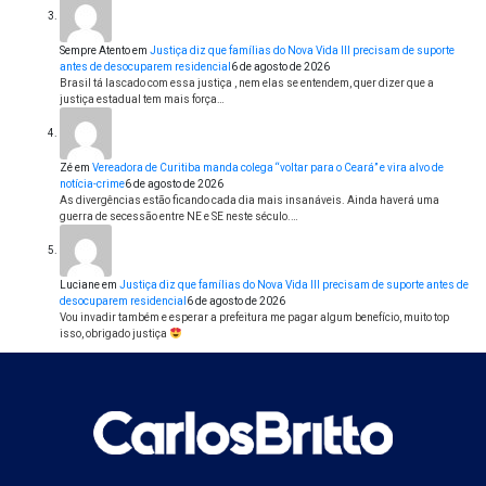
Sempre Atento
em
Justiça diz que famílias do Nova Vida III precisam de suporte
antes de desocuparem residencial
6 de agosto de 2026
Brasil tá lascado com essa justiça , nem elas se entendem, quer dizer que a
justiça estadual tem mais força…
Zé
em
Vereadora de Curitiba manda colega “voltar para o Ceará” e vira alvo de
notícia-crime
6 de agosto de 2026
As divergências estão ficando cada dia mais insanáveis. Ainda haverá uma
guerra de secessão entre NE e SE neste século.…
Luciane
em
Justiça diz que famílias do Nova Vida III precisam de suporte antes de
desocuparem residencial
6 de agosto de 2026
Vou invadir também e esperar a prefeitura me pagar algum benefício, muito top
isso, obrigado justiça