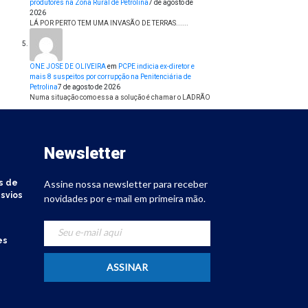
produtores na Zona Rural de Petrolina
7 de agosto de
2026
LÁ POR PERTO TEM UMA INVASÃO DE TERRAS......
ONE JOSE DE OLIVEIRA
em
PCPE indicia ex-diretor e
mais 8 suspeitos por corrupção na Penitenciária de
Petrolina
7 de agosto de 2026
Numa situação como essa a solução é chamar o LADRÃO
Newsletter
s de
Assine nossa newsletter para receber
svios
novidades por e-mail em primeira mão.
es