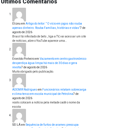
Últimos Comentários
Elizeu
em
Artigo do leitor: ” O vício em jogos não rouba
apenas dinheiro. Rouba Famílias, histórias e vidas”
7 de
agosto de 2026
Brasil tá infestado de bets , liga a TV, vai acessar um site
de notícias, abre o YouTube aparece uma…
Eronildo Pinheiro
em
Vazamento em centro gastronômico
desperdiça água limpa há mais de 30 dias e gera
revolta
7 de agosto de 2026
Muito obrigado pelo publicação.
ADEMIR Rodrigues
em
Funcionários relatam sobrecarga
e clima tenso em escola municipal de Petrolina
7 de
agosto de 2026
vocês colocam a notícia pela metade cadê o nome da
escola
SEI LÁ
em
Sequência de furtos de arames preocupa