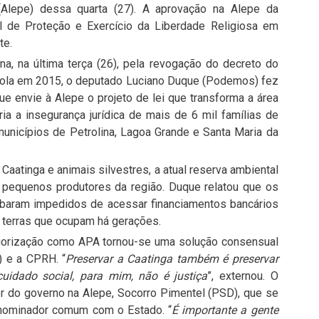
Alepe) dessa quarta (27). A aprovação na Alepe da
ual de Proteção e Exercício da Liberdade Religiosa em
te.
na, na última terça (26), pela revogação do decreto do
-bola em 2015, o deputado Luciano Duque (Podemos) fez
e envie à Alepe o projeto de lei que transforma a área
a a insegurança jurídica de mais de 6 mil famílias de
municípios de Petrolina, Lagoa Grande e Santa Maria da
Caatinga e animais silvestres, a atual reserva ambiental
 pequenos produtores da região. Duque relatou que os
baram impedidos de acessar financiamentos bancários
s terras que ocupam há gerações.
egorização como APA tornou-se uma solução consensual
) e a CPRH. “
Preservar a Caatinga também é preservar
uidado social, para mim, não é justiça
”, externou. O
r do governo na Alepe, Socorro Pimentel (PSD), que se
enominador comum com o Estado. “
É importante a gente