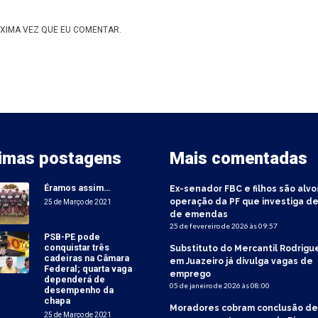
XIMA VEZ QUE EU COMENTAR.
timas postagens
Mais comentadas
Éramos assim…
Ex-senador FBC e filhos são alvo
operação da PF que investiga de
25 de Março de 2021
de emendas
25 de fevereiro de 2026 às 09:57
PSB-PE pode
conquistar três
Substituto do Mercantil Rodrigu
cadeiras na Câmara
em Juazeiro já divulga vagas de
Federal; quarta vaga
emprego
dependerá de
05 de janeiro de 2026 às 08:00
desempenho da
chapa
Moradores cobram conclusão de
25 de Março de 2021