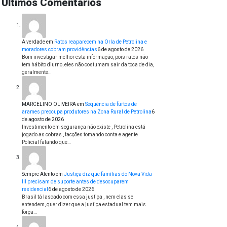
Últimos Comentários
A verdade
em
Ratos reaparecem na Orla de Petrolina e
moradores cobram providências
6 de agosto de 2026
Bom investigar melhor esta informação, pois ratos não
tem hábito diurno, eles não costumam sair da toca de dia,
geralmente…
MARCELINO OLIVEIRA
em
Sequência de furtos de
arames preocupa produtores na Zona Rural de Petrolina
6
de agosto de 2026
Investimento em segurança não existe , Petrolina está
jogado as cobras , facções tomando conta e agente
Policial falando que…
Sempre Atento
em
Justiça diz que famílias do Nova Vida
III precisam de suporte antes de desocuparem
residencial
6 de agosto de 2026
Brasil tá lascado com essa justiça , nem elas se
entendem, quer dizer que a justiça estadual tem mais
força…