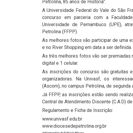
Petrolina, 85 anos de História”.
A Universidade Federal do Vale do São Fr
concurso em parceria com a Faculdade
Universidade de Pernambuco (UPE), at
Petrolina (FFPP).
As melhores fotos vão participar de uma
e no River Shopping em data a ser definida.
As três melhores fotos vão ser premiadas 
digital e 1 celular.
As inscrições do concurso são gratuitas 
organizadoras. Na Univasf, os interes
(Ascom), no campus Petrolina, de segunda a 
Já FFPP, as inscrições estão sendo realiza
Central de Atendimento Discente (C.A.D) de
Regulamento e Ficha de Inscrição:
www.univasf.edu.br
www.diocesedepetrolina.org.br
Informações de Fabíola Moura