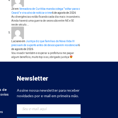
Zé
em
Vereadora de Curitiba manda colega “voltar para o
Ceará” e vira alvo de notícia-crime
6 de agosto de 2026
As divergências estão ficando cada dia mais insanáveis.
Ainda haverá uma guerra de secessão entre NE e SE
neste século.…
Luciane
em
Justiça diz que famílias do Nova Vida III
precisam de suporte antes de desocuparem residencial
6
de agosto de 2026
Vou invadir também e esperar a prefeitura me pagar
algum benefício, muito top isso, obrigado justiça
Newsletter
s de
Assine nossa newsletter para receber
svios
novidades por e-mail em primeira mão.
es