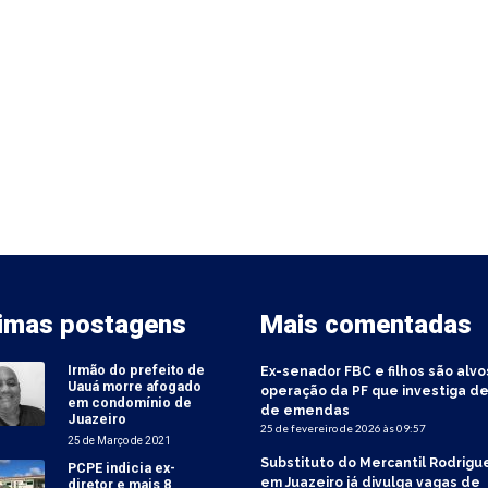
timas postagens
Mais comentadas
Irmão do prefeito de
Ex-senador FBC e filhos são alvo
Uauá morre afogado
operação da PF que investiga de
em condomínio de
de emendas
Juazeiro
25 de fevereiro de 2026 às 09:57
25 de Março de 2021
Substituto do Mercantil Rodrigu
PCPE indicia ex-
em Juazeiro já divulga vagas de
diretor e mais 8