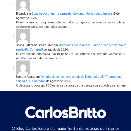
Ricardo
em
Esgotos continuam atormentando comunitários petrolinenses
5 de
agosto de 2026
Petrolina virou um esgoto ambulante. Todos os lugares que se anda nessa cidade
é esgoto estourado e nas redes sociais…
João Guilherme Souza Silva
em
Moradores cobram conclusão de recapeamento em
rua do Rio Corrente
5 de agosto de 2026
Eu e vários moradores da Rua 18, no bairro Rio Corrente, em Petrolina, viemos aqui
mostrar nossa indignação e pedir…
Sempre Atento
em
Por falta de consenso, decisão da Federação UB-PP em coligar
com Raquel é adiada
5 de agosto de 2026
O desespero do grupo FBC estar na cara, cada dia que passa as portas se fecham.
O Blog Carlos Britto é a maior fonte de notícias do interior