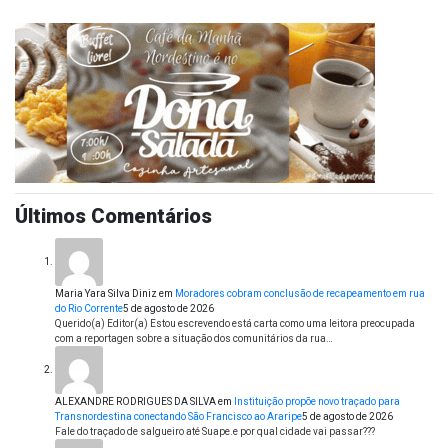
Últimos Comentários
Maria Yara Silva Diniz
em
Moradores cobram conclusão de recapeamento em rua
do Rio Corrente
5 de agosto de 2026
Querido(a) Editor(a) Estou escrevendo está carta como uma leitora preocupada
com a reportagen sobre a situação dos comunitários da rua…
ALEXANDRE RODRIGUES DA SILVA
em
Instituição propõe novo traçado para
Transnordestina conectando São Francisco ao Araripe
5 de agosto de 2026
Fale do traçado de salgueiro até Suape.e por qual cidade vai passar???