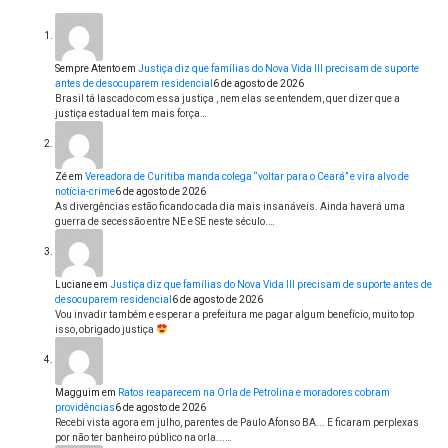
Sempre Atento
em
Justiça diz que famílias do Nova Vida III precisam de suporte
antes de desocuparem residencial
6 de agosto de 2026
Brasil tá lascado com essa justiça , nem elas se entendem, quer dizer que a
justiça estadual tem mais força…
Zé
em
Vereadora de Curitiba manda colega “voltar para o Ceará” e vira alvo de
notícia-crime
6 de agosto de 2026
As divergências estão ficando cada dia mais insanáveis. Ainda haverá uma
guerra de secessão entre NE e SE neste século.…
Luciane
em
Justiça diz que famílias do Nova Vida III precisam de suporte antes de
desocuparem residencial
6 de agosto de 2026
Vou invadir também e esperar a prefeitura me pagar algum benefício, muito top
isso, obrigado justiça
Magguim
em
Ratos reaparecem na Orla de Petrolina e moradores cobram
providências
6 de agosto de 2026
Recebi vista agora em julho, parentes de Paulo Afonso BA... E ficaram perplexas
por não ter banheiro público na orla...…