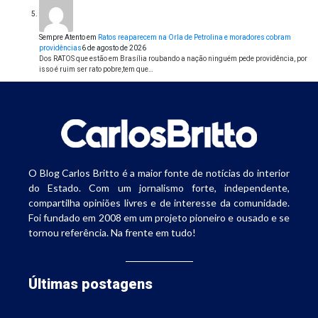
Sempre Atento
em
Ratos reaparecem na Orla de Petrolina e moradores cobram
providências
6 de agosto de 2026
Dos RATOS que estão em Brasília roubando a nação ninguém pede providência, por
isso é ruim ser rato pobre,tem que…
O Blog Carlos Britto é a maior fonte de notícias do interior
do Estado. Com um jornalismo forte, independente,
compartilha opiniões livres e de interesse da comunidade.
Foi fundado em 2008 em um projeto pioneiro e ousado e se
tornou referência. Na frente em tudo!
Últimas postagens