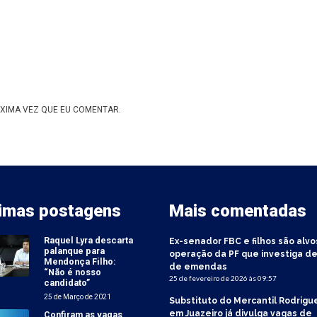
XIMA VEZ QUE EU COMENTAR.
timas postagens
Mais comentadas
Raquel Lyra descarta
Ex-senador FBC e filhos são alvo
palanque para
operação da PF que investiga de
Mendonça Filho:
de emendas
“Não é nosso
25 de fevereiro de 2026 às 09:57
candidato”
25 de Março de 2021
Substituto do Mercantil Rodrigu
em Juazeiro já divulga vagas de
Confiram as vagas