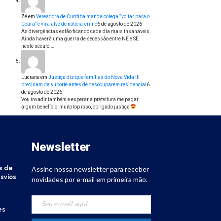
Zé
em
Vereadora de Curitiba manda colega “voltar para o
Ceará” e vira alvo de notícia-crime
6 de agosto de 2026
As divergências estão ficando cada dia mais insanáveis.
Ainda haverá uma guerra de secessão entre NE e SE
neste século.…
Luciane
em
Justiça diz que famílias do Nova Vida III
precisam de suporte antes de desocuparem residencial
6
de agosto de 2026
Vou invadir também e esperar a prefeitura me pagar
algum benefício, muito top isso, obrigado justiça
Newsletter
s de
Assine nossa newsletter para receber
svios
novidades por e-mail em primeira mão.
es