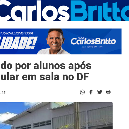
ido por alunos após
lular em sala no DF
3:15