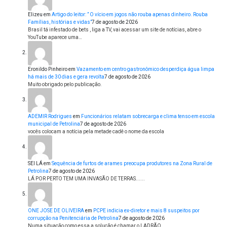
Elizeu
em
Artigo do leitor: ” O vício em jogos não rouba apenas dinheiro. Rouba
Famílias, histórias e vidas”
7 de agosto de 2026
Brasil tá infestado de bets , liga a TV, vai acessar um site de notícias, abre o
YouTube aparece uma…
Eronildo Pinheiro
em
Vazamento em centro gastronômico desperdiça água limpa
há mais de 30 dias e gera revolta
7 de agosto de 2026
Muito obrigado pelo publicação.
ADEMIR Rodrigues
em
Funcionários relatam sobrecarga e clima tenso em escola
municipal de Petrolina
7 de agosto de 2026
vocês colocam a notícia pela metade cadê o nome da escola
SEI LÁ
em
Sequência de furtos de arames preocupa produtores na Zona Rural de
Petrolina
7 de agosto de 2026
LÁ POR PERTO TEM UMA INVASÃO DE TERRAS......
ONE JOSE DE OLIVEIRA
em
PCPE indicia ex-diretor e mais 8 suspeitos por
corrupção na Penitenciária de Petrolina
7 de agosto de 2026
Numa situação como essa a solução é chamar o LADRÃO