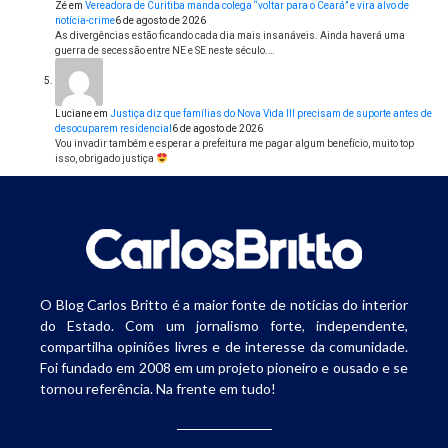
Zé
em
Vereadora de Curitiba manda colega “voltar para o Ceará” e vira alvo de
notícia-crime
6 de agosto de 2026
As divergências estão ficando cada dia mais insanáveis. Ainda haverá uma
guerra de secessão entre NE e SE neste século.…
Luciane
em
Justiça diz que famílias do Nova Vida III precisam de suporte antes de
desocuparem residencial
6 de agosto de 2026
Vou invadir também e esperar a prefeitura me pagar algum benefício, muito top
isso, obrigado justiça
O Blog Carlos Britto é a maior fonte de notícias do interior
do Estado. Com um jornalismo forte, independente,
compartilha opiniões livres e de interesse da comunidade.
Foi fundado em 2008 em um projeto pioneiro e ousado e se
tornou referência. Na frente em tudo!