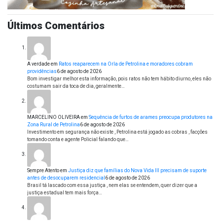
Últimos Comentários
A verdade
em
Ratos reaparecem na Orla de Petrolina e moradores cobram
providências
6 de agosto de 2026
Bom investigar melhor esta informação, pois ratos não tem hábito diurno, eles não
costumam sair da toca de dia, geralmente…
MARCELINO OLIVEIRA
em
Sequência de furtos de arames preocupa produtores na
Zona Rural de Petrolina
6 de agosto de 2026
Investimento em segurança não existe , Petrolina está jogado as cobras , facções
tomando conta e agente Policial falando que…
Sempre Atento
em
Justiça diz que famílias do Nova Vida III precisam de suporte
antes de desocuparem residencial
6 de agosto de 2026
Brasil tá lascado com essa justiça , nem elas se entendem, quer dizer que a
justiça estadual tem mais força…