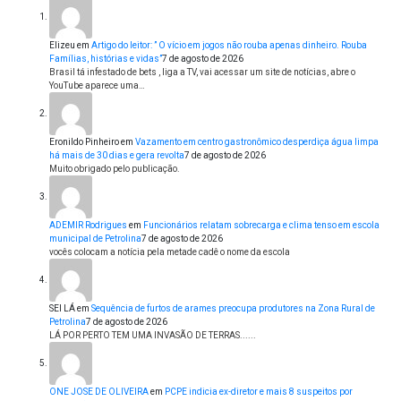
Elizeu
em
Artigo do leitor: ” O vício em jogos não rouba apenas dinheiro. Rouba
Famílias, histórias e vidas”
7 de agosto de 2026
Brasil tá infestado de bets , liga a TV, vai acessar um site de notícias, abre o
YouTube aparece uma…
Eronildo Pinheiro
em
Vazamento em centro gastronômico desperdiça água limpa
há mais de 30 dias e gera revolta
7 de agosto de 2026
Muito obrigado pelo publicação.
ADEMIR Rodrigues
em
Funcionários relatam sobrecarga e clima tenso em escola
municipal de Petrolina
7 de agosto de 2026
vocês colocam a notícia pela metade cadê o nome da escola
SEI LÁ
em
Sequência de furtos de arames preocupa produtores na Zona Rural de
Petrolina
7 de agosto de 2026
LÁ POR PERTO TEM UMA INVASÃO DE TERRAS......
ONE JOSE DE OLIVEIRA
em
PCPE indicia ex-diretor e mais 8 suspeitos por