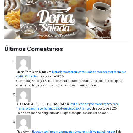
Últimos Comentários
Maria Yara Silva Diniz
em
Moradores cobram conclusão de recapeamento em rua
do Rio Corrente
5 de agosto de 2026
Querido(a) Editor(a) Estou escrevendo está carta como uma leitora preocupada
com a reportagen sobre a situação dos comunitários da rua…
ALEXANDRE RODRIGUES DA SILVA
em
Instituição propõe novo traçado para
Transnordestina conectando São Francisco ao Araripe
5 de agosto de 2026
Fale do traçado de salgueiro até Suape.e por qual cidade vai passar???
Ricardo
em
Esgotos continuam atormentando comunitários petrolinenses
5 de