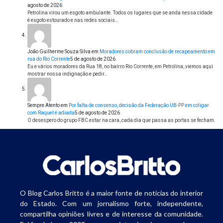
agosto de 2026
Petrolina virou um esgoto ambulante. Todos os lugares que se anda nessa cidade
é esgoto estourado e nas redes sociais…
João Guilherme Souza Silva
em
Moradores cobram conclusão de recapeamento em
rua do Rio Corrente
5 de agosto de 2026
Eu e vários moradores da Rua 18, no bairro Rio Corrente, em Petrolina, viemos aqui
mostrar nossa indignação e pedir…
Sempre Atento
em
Por falta de consenso, decisão da Federação UB-PP em coligar
com Raquel é adiada
5 de agosto de 2026
O desespero do grupo FBC estar na cara, cada dia que passa as portas se fecham.
O Blog Carlos Britto é a maior fonte de notícias do interior
do Estado. Com um jornalismo forte, independente,
compartilha opiniões livres e de interesse da comunidade.