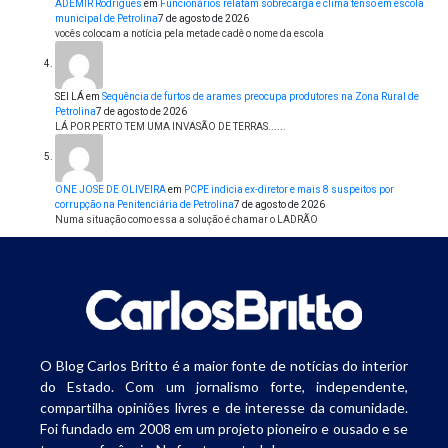
ADEMIR Rodrigues
em
Funcionários relatam sobrecarga e clima tenso em escola
municipal de Petrolina
7 de agosto de 2026
vocês colocam a notícia pela metade cadê o nome da escola
SEI LÁ
em
Sequência de furtos de arames preocupa produtores na Zona Rural de
Petrolina
7 de agosto de 2026
LÁ POR PERTO TEM UMA INVASÃO DE TERRAS......
ONE JOSE DE OLIVEIRA
em
PCPE indicia ex-diretor e mais 8 suspeitos por
corrupção na Penitenciária de Petrolina
7 de agosto de 2026
Numa situação como essa a solução é chamar o LADRÃO
O Blog Carlos Britto é a maior fonte de notícias do interior
do Estado. Com um jornalismo forte, independente,
compartilha opiniões livres e de interesse da comunidade.
Foi fundado em 2008 em um projeto pioneiro e ousado e se