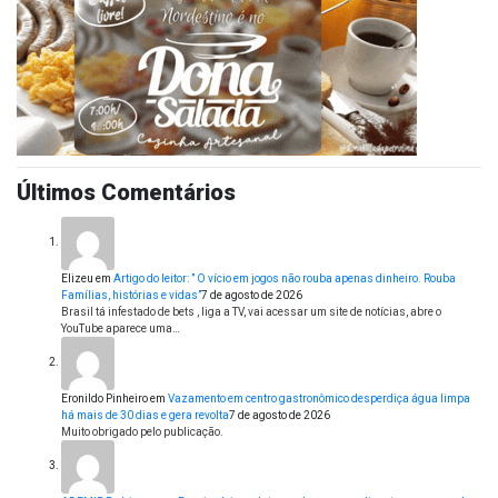
Últimos Comentários
Elizeu
em
Artigo do leitor: ” O vício em jogos não rouba apenas dinheiro. Rouba
Famílias, histórias e vidas”
7 de agosto de 2026
Brasil tá infestado de bets , liga a TV, vai acessar um site de notícias, abre o
YouTube aparece uma…
Eronildo Pinheiro
em
Vazamento em centro gastronômico desperdiça água limpa
há mais de 30 dias e gera revolta
7 de agosto de 2026
Muito obrigado pelo publicação.