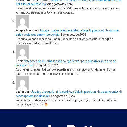
Zona Rural de Petrolina
6 de agosto de 2026
Investimento em segurança não existe , Petrolina está jogado as cobras , facções
tomando conta e agente Policial falando que…
Sempre Atento
em
Justiça diz que famílias do Nova Vida III precisam de suporte
antes de desocuparem residencial
6 de agosto de 2026
Brasil tá lascado com essa justiça , nem elas se entendem, quer dizer que a
justiça estadual tem mais força…
Zé
em
Vereadora de Curitiba manda colega “voltar para o Ceará” e vira alvo de
notícia-crime
6 de agosto de 2026
As divergências estão ficando cada dia mais insanáveis. Ainda haverá uma
guerra de secessão entre NE e SE neste século.…
Luciane
em
Justiça diz que famílias do Nova Vida III precisam de suporte antes de
desocuparem residencial
6 de agosto de 2026
Vou invadir também e esperar a prefeitura me pagar algum benefício, muito top
isso, obrigado justiça