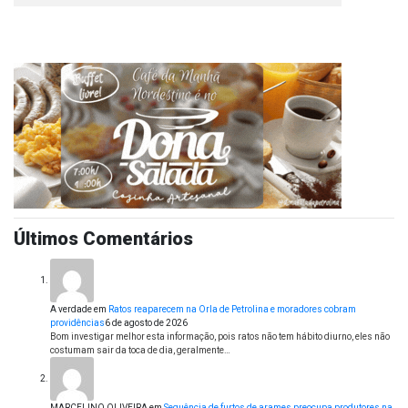
Últimos Comentários
A verdade
em
Ratos reaparecem na Orla de Petrolina e moradores cobram
providências
6 de agosto de 2026
Bom investigar melhor esta informação, pois ratos não tem hábito diurno, eles não
costumam sair da toca de dia, geralmente…
MARCELINO OLIVEIRA
em
Sequência de furtos de arames preocupa produtores na