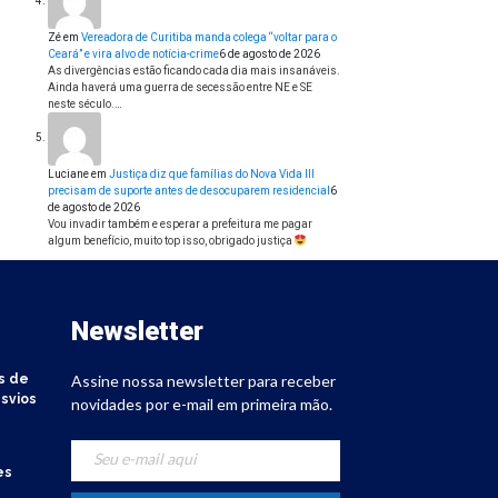
Zé
em
Vereadora de Curitiba manda colega “voltar para o
Ceará” e vira alvo de notícia-crime
6 de agosto de 2026
As divergências estão ficando cada dia mais insanáveis.
Ainda haverá uma guerra de secessão entre NE e SE
neste século.…
Luciane
em
Justiça diz que famílias do Nova Vida III
precisam de suporte antes de desocuparem residencial
6
de agosto de 2026
Vou invadir também e esperar a prefeitura me pagar
algum benefício, muito top isso, obrigado justiça
Newsletter
s de
Assine nossa newsletter para receber
svios
novidades por e-mail em primeira mão.
es