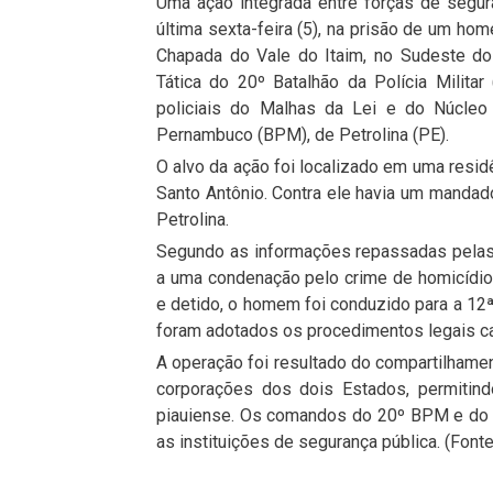
Uma ação integrada entre forças de segu
última sexta-feira (5), na prisão de um ho
Chapada do Vale do Itaim, no Sudeste do 
Tática do 20º Batalhão da Polícia Milita
policiais do Malhas da Lei e do Núcleo 
Pernambuco (BPM), de Petrolina (PE).
O alvo da ação foi localizado em uma residê
Santo Antônio. Contra ele havia um mandad
Petrolina.
Segundo as informações repassadas pelas f
a uma condenação pelo crime de homicídio
e detido, o homem foi conduzido para a 12ª 
foram adotados os procedimentos legais ca
A operação foi resultado do compartilhamen
corporações dos dois Estados, permitind
piauiense. Os comandos do 20º BPM e do 
as instituições de segurança pública. (Font