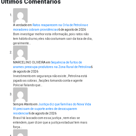
Últimos Comentários
A verdade
em
Ratos reaparecem na Orla de Petrolina e
moradores cobram providências
6 de agosto de 2026
Bom investigar melhor esta informação, pois ratos não
tem hábito diurno, eles não costumam sair da toca de dia,
geralmente…
MARCELINO OLIVEIRA
em
Sequência de furtos de
arames preocupa produtores na Zona Rural de Petrolina
6
de agosto de 2026
Investimento em segurança não existe , Petrolina está
jogado as cobras , facções tomando conta e agente
Policial falando que…
Sempre Atento
em
Justiça diz que famílias do Nova Vida
III precisam de suporte antes de desocuparem
residencial
6 de agosto de 2026
Brasil tá lascado com essa justiça , nem elas se
entendem, quer dizer que a justiça estadual tem mais
força…