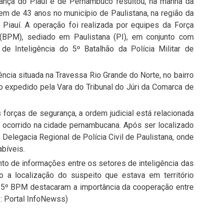
rança do Piauí e de Pernambuco resultou, na manhã da
mem de 43 anos no município de Paulistana, na região da
Piauí. A operação foi realizada por equipes da Força
r (BPM), sediado em Paulistana (PI), em conjunto com
de Inteligência do 5º Batalhão da Polícia Militar de
ncia situada na Travessa Rio Grande do Norte, no bairro
o expedido pela Vara do Tribunal do Júri da Comarca de
orças de segurança, a ordem judicial está relacionada
 ocorrido na cidade pernambucana. Após ser localizado
Delegacia Regional de Polícia Civil de Paulistana, onde
bíveis.
to de informações entre os setores de inteligência das
o a localização do suspeito que estava em território
5º BPM destacaram a importância da cooperação entre
e: Portal InfoNewss)