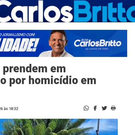
PE prendem em
do por homicídio em
6 às 18:32