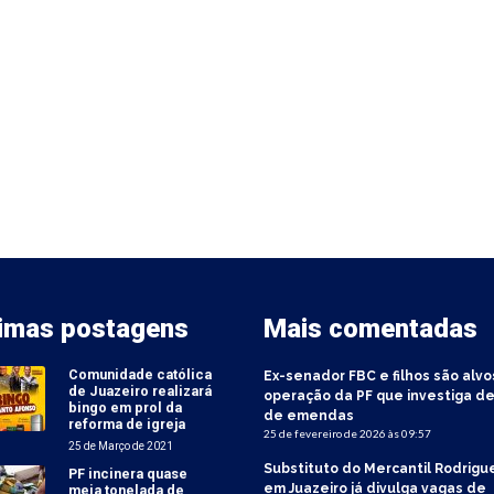
timas postagens
Mais comentadas
Comunidade católica
Ex-senador FBC e filhos são alvo
de Juazeiro realizará
operação da PF que investiga de
bingo em prol da
de emendas
reforma de igreja
25 de fevereiro de 2026 às 09:57
25 de Março de 2021
Substituto do Mercantil Rodrigu
PF incinera quase
em Juazeiro já divulga vagas de
meia tonelada de