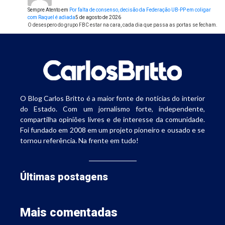
Sempre Atento
em
Por falta de consenso, decisão da Federação UB-PP em coligar
com Raquel é adiada
5 de agosto de 2026
O desespero do grupo FBC estar na cara, cada dia que passa as portas se fecham.
O Blog Carlos Britto é a maior fonte de notícias do interior
do Estado. Com um jornalismo forte, independente,
compartilha opiniões livres e de interesse da comunidade.
Foi fundado em 2008 em um projeto pioneiro e ousado e se
tornou referência. Na frente em tudo!
Últimas postagens
Mais comentadas