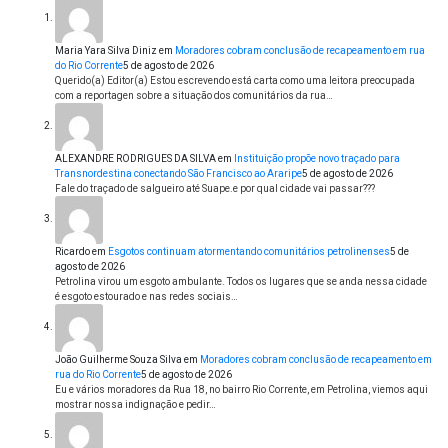
Maria Yara Silva Diniz
em
Moradores cobram conclusão de recapeamento em rua
do Rio Corrente
5 de agosto de 2026
Querido(a) Editor(a) Estou escrevendo está carta como uma leitora preocupada
com a reportagen sobre a situação dos comunitários da rua…
ALEXANDRE RODRIGUES DA SILVA
em
Instituição propõe novo traçado para
Transnordestina conectando São Francisco ao Araripe
5 de agosto de 2026
Fale do traçado de salgueiro até Suape.e por qual cidade vai passar???
Ricardo
em
Esgotos continuam atormentando comunitários petrolinenses
5 de
agosto de 2026
Petrolina virou um esgoto ambulante. Todos os lugares que se anda nessa cidade
é esgoto estourado e nas redes sociais…
João Guilherme Souza Silva
em
Moradores cobram conclusão de recapeamento em
rua do Rio Corrente
5 de agosto de 2026
Eu e vários moradores da Rua 18, no bairro Rio Corrente, em Petrolina, viemos aqui
mostrar nossa indignação e pedir…