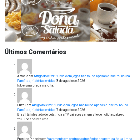
Últimos Comentários
Antônio
em
Artigo do leitor: ” O vício em jogos não rouba apenas dinheiro. Rouba
Famílias, histórias e vidas”
8 de agosto de 2026
Isto é uma praga maldita.
Elizeu
em
Artigo do leitor: ” O vício em jogos não rouba apenas dinheiro. Rouba
Famílias, histórias e vidas”
7 de agosto de 2026
Brasil tá infestado de bets , liga a TV, vai acessar um site de notícias, abre o
YouTube aparece uma…
Eronildo Pinheiro
em
Vazamento em centro gastronômico desperdiça água limpa