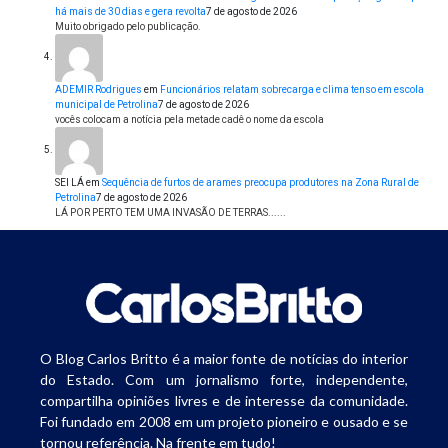
há mais de 30 dias e gera revolta
7 de agosto de 2026
Muito obrigado pelo publicação.
ADEMIR Rodrigues
em
Funcionários relatam sobrecarga e clima tenso em escola
municipal de Petrolina
7 de agosto de 2026
vocês colocam a notícia pela metade cadê o nome da escola
SEI LÁ
em
Sequência de furtos de arames preocupa produtores na Zona Rural de
Petrolina
7 de agosto de 2026
LÁ POR PERTO TEM UMA INVASÃO DE TERRAS......
O Blog Carlos Britto é a maior fonte de notícias do interior
do Estado. Com um jornalismo forte, independente,
compartilha opiniões livres e de interesse da comunidade.
Foi fundado em 2008 em um projeto pioneiro e ousado e se
tornou referência. Na frente em tudo!