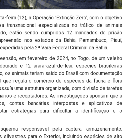
ta-
feira (
12),
a
Operação ‘Extinção Zero’
,
com
o
objetivo
osa
transnacional
especializada
no
tráfico
de
animais
odo,
estão
sendo
cumpridos
12
mandados
de
prisão
apreensão
nos
estados
da
Bahia
,
Pernambuco
,
Piauí
,
expedidas
pela
2ª Vara Federal Criminal da Bahia
.
reensão,
em
fevereiro
de
2024,
no
Togo
,
de
um
veleiro
-dourado
e
12
arara-azul-de-lear
,
espécies
brasileiras
ão,
os
animais
teriam
saído
do
Brasil
com
documentação
al
que
regula
o
comércio
de
espécies
da
fauna
e
flora
ossuía
uma
estrutura
organizada,
com
divisão
de
tarefas
iários
e
receptadores
.
As
investigações
apontam
que
a
tos,
contas
bancárias
interpostas
e
aplicativos
de
otar
estratégias
para
dificultar
a
identificação
e
o
esquema
responsável
pela
captura,
armazenamento,
is
silvestres
para
o E
xterior
,
incluindo
espécies
de
alto