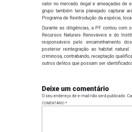
valor
no
mercado
ilegal
e
ameaçadas
de
e
grupo
também
teria
planejado
capturar
ar
Programa
de
Reintrodução
da
espécie
,
loca
Durante
as
diligências,
a
P
F
contou
com
Recursos Naturais Renováveis
e
do
Inst
responsáveis
pelo
encaminhamento
do
posterior
reintegração
ao
habitat
natural.
criminosa,
contrabando,
receptação
qualific
outros
delitos
que
possam
ser
identificad
Deixe um comentário
O seu endereço de e-mail não será publicado.
Ca
COMENTÁRIO
*