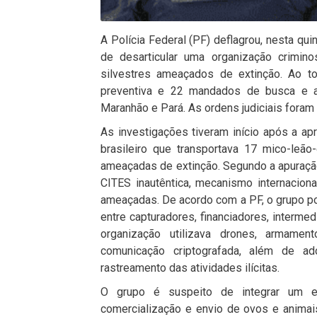
A
Polícia Federal (PF)
deflagrou,
nesta
quin
de
desarticular
uma
organização
crimin
silvestres
ameaçados
de
extinção.
Ao
t
preventiva
e
22
mandados
de
busca
e
Maranhão
e
Pará
.
As
ordens
judiciais
foram
As
investigações
tiveram
início
após
a
ap
brasileiro
que
transportava
17
mico-leão
ameaçadas
de
extinção.
Segundo
a
apuraç
CITES
inautêntica
,
mecanismo
internacion
ameaçadas.
De
acordo
com
a
P
F,
o
grupo
p
entre
capturadores,
financiadores,
intermed
organização
utilizava
drones,
armamen
comunicação
criptografada
,
além
de
ad
rastreamento
das
atividades
ilícitas.
O grupo é
suspeito
de
integrar
um
comercialização
e
envio
de
ovos
e
anima