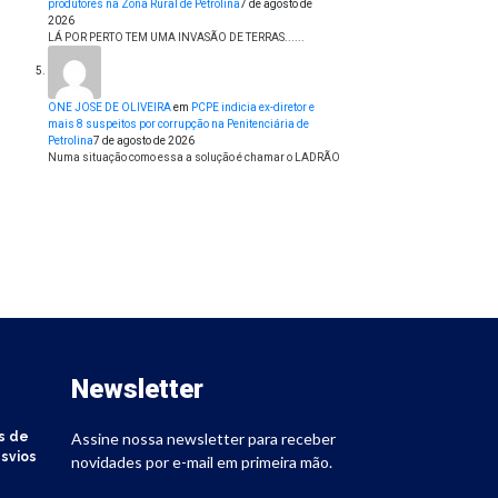
produtores na Zona Rural de Petrolina
7 de agosto de
2026
LÁ POR PERTO TEM UMA INVASÃO DE TERRAS......
ONE JOSE DE OLIVEIRA
em
PCPE indicia ex-diretor e
mais 8 suspeitos por corrupção na Penitenciária de
Petrolina
7 de agosto de 2026
Numa situação como essa a solução é chamar o LADRÃO
Newsletter
s de
Assine nossa newsletter para receber
svios
novidades por e-mail em primeira mão.