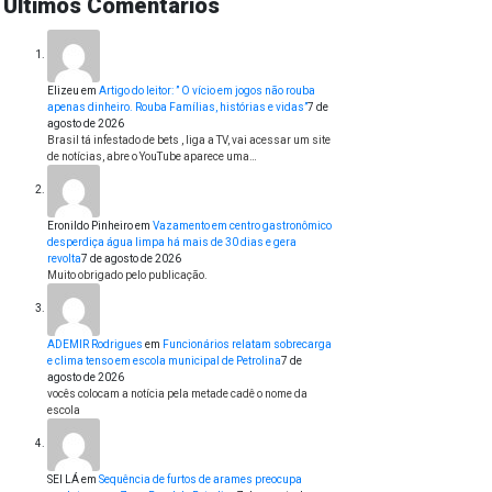
Últimos Comentários
Elizeu
em
Artigo do leitor: ” O vício em jogos não rouba
apenas dinheiro. Rouba Famílias, histórias e vidas”
7 de
agosto de 2026
Brasil tá infestado de bets , liga a TV, vai acessar um site
de notícias, abre o YouTube aparece uma…
Eronildo Pinheiro
em
Vazamento em centro gastronômico
desperdiça água limpa há mais de 30 dias e gera
revolta
7 de agosto de 2026
Muito obrigado pelo publicação.
ADEMIR Rodrigues
em
Funcionários relatam sobrecarga
e clima tenso em escola municipal de Petrolina
7 de
agosto de 2026
vocês colocam a notícia pela metade cadê o nome da
escola
SEI LÁ
em
Sequência de furtos de arames preocupa