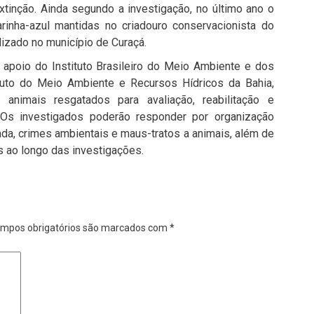
xtinção.
Ainda
segundo
a
investigação,
no
último
ano
o
arinha-azul
mantidas
no
criadouro
conservacionista
do
lizado
no
município
de
Curaçá
.
o
apoio
do
Instituto Brasileiro do Meio Ambiente e dos
ituto do Meio Ambiente e Recursos Hídricos da Bahia
,
s
animais
resgatados
para
avaliação,
reabilitação
e
Os
investigados
poderão
responder
por
organização
ada,
crimes
ambientais
e
maus-
tratos
a
animais
,
além
de
os
ao
longo
das
investigações.
mpos obrigatórios são marcados com
*