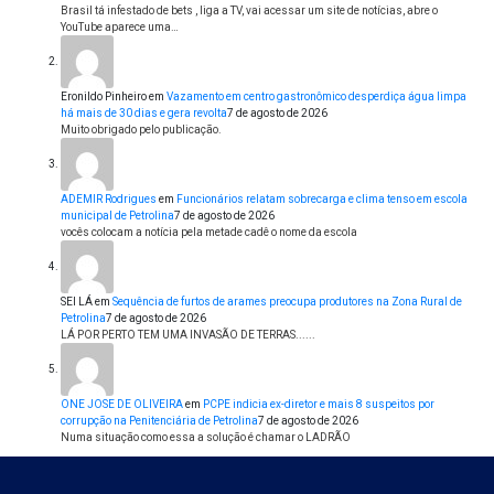
Brasil tá infestado de bets , liga a TV, vai acessar um site de notícias, abre o
YouTube aparece uma…
Eronildo Pinheiro
em
Vazamento em centro gastronômico desperdiça água limpa
há mais de 30 dias e gera revolta
7 de agosto de 2026
Muito obrigado pelo publicação.
ADEMIR Rodrigues
em
Funcionários relatam sobrecarga e clima tenso em escola
municipal de Petrolina
7 de agosto de 2026
vocês colocam a notícia pela metade cadê o nome da escola
SEI LÁ
em
Sequência de furtos de arames preocupa produtores na Zona Rural de
Petrolina
7 de agosto de 2026
LÁ POR PERTO TEM UMA INVASÃO DE TERRAS......
ONE JOSE DE OLIVEIRA
em
PCPE indicia ex-diretor e mais 8 suspeitos por
corrupção na Penitenciária de Petrolina
7 de agosto de 2026
Numa situação como essa a solução é chamar o LADRÃO