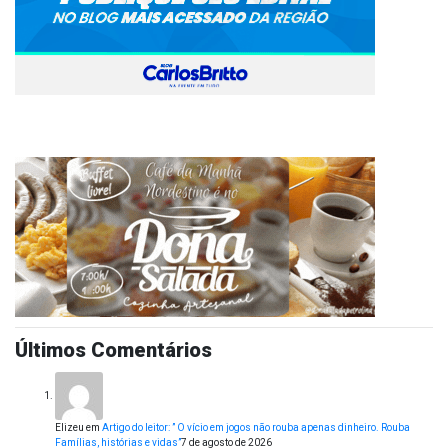
Últimos Comentários
Elizeu
em
Artigo do leitor: ” O vício em jogos não rouba apenas dinheiro. Rouba
Famílias, histórias e vidas”
7 de agosto de 2026