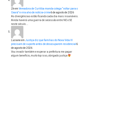
Zé
em
Vereadora de Curitiba manda colega “voltar para o
Ceará” e vira alvo de notícia-crime
6 de agosto de 2026
As divergências estão ficando cada dia mais insanáveis.
Ainda haverá uma guerra de secessão entre NE e SE
neste século.…
Luciane
em
Justiça diz que famílias do Nova Vida III
precisam de suporte antes de desocuparem residencial
6
de agosto de 2026
Vou invadir também e esperar a prefeitura me pagar
algum benefício, muito top isso, obrigado justiça