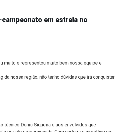
e-campeonato em estreia no
ou muito e representou muito bem nossa equipe e
ng da nossa região, não tenho dúvidas que irá conquistar
ao técnico Denis Siqueira e aos envolvidos que
ção por ele proporcionada. Com certeza o wrestling em