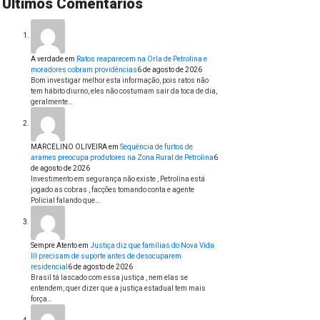
Últimos Comentários
A verdade
em
Ratos reaparecem na Orla de Petrolina e
moradores cobram providências
6 de agosto de 2026
Bom investigar melhor esta informação, pois ratos não
tem hábito diurno, eles não costumam sair da toca de dia,
geralmente…
MARCELINO OLIVEIRA
em
Sequência de furtos de
arames preocupa produtores na Zona Rural de Petrolina
6
de agosto de 2026
Investimento em segurança não existe , Petrolina está
jogado as cobras , facções tomando conta e agente
Policial falando que…
Sempre Atento
em
Justiça diz que famílias do Nova Vida
III precisam de suporte antes de desocuparem
residencial
6 de agosto de 2026
Brasil tá lascado com essa justiça , nem elas se
entendem, quer dizer que a justiça estadual tem mais
força…