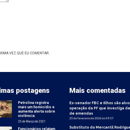
XIMA VEZ QUE EU COMENTAR.
timas postagens
Mais comentadas
Petrolina registra
Ex-senador FBC e filhos são alvo
mais um homicídio e
operação da PF que investiga de
aumenta alerta sobre
de emendas
violência
25 de fevereiro de 2026 às 09:57
25 de Março de 2021
Substituto do Mercantil Rodrigu
Funcionários relatam