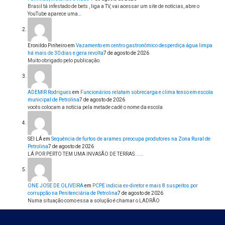
Brasil tá infestado de bets , liga a TV, vai acessar um site de notícias, abre o
YouTube aparece uma…
Eronildo Pinheiro
em
Vazamento em centro gastronômico desperdiça água limpa
há mais de 30 dias e gera revolta
7 de agosto de 2026
Muito obrigado pelo publicação.
ADEMIR Rodrigues
em
Funcionários relatam sobrecarga e clima tenso em escola
municipal de Petrolina
7 de agosto de 2026
vocês colocam a notícia pela metade cadê o nome da escola
SEI LÁ
em
Sequência de furtos de arames preocupa produtores na Zona Rural de
Petrolina
7 de agosto de 2026
LÁ POR PERTO TEM UMA INVASÃO DE TERRAS......
ONE JOSE DE OLIVEIRA
em
PCPE indicia ex-diretor e mais 8 suspeitos por
corrupção na Penitenciária de Petrolina
7 de agosto de 2026
Numa situação como essa a solução é chamar o LADRÃO