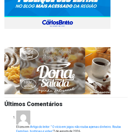
Últimos Comentários
Elizeu
em
Artigo do leitor: ” O vício em jogos não rouba apenas dinheiro. Rouba
Famílias, histórias e vidas”
7 de agosto de 2026