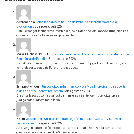
A verdade
em
Ratos reaparecem na Orla de Petrolina e moradores cobram
providências
6 de agosto de 2026
Bom investigar melhor esta informação, pois ratos não tem hábito diurno, eles não
costumam sair da toca de dia, geralmente…
MARCELINO OLIVEIRA
em
Sequência de furtos de arames preocupa produtores na
Zona Rural de Petrolina
6 de agosto de 2026
Investimento em segurança não existe , Petrolina está jogado as cobras , facções
tomando conta e agente Policial falando que…
Sempre Atento
em
Justiça diz que famílias do Nova Vida III precisam de suporte
antes de desocuparem residencial
6 de agosto de 2026
Brasil tá lascado com essa justiça , nem elas se entendem, quer dizer que a
justiça estadual tem mais força…
Zé
em
Vereadora de Curitiba manda colega “voltar para o Ceará” e vira alvo de
notícia-crime
6 de agosto de 2026
As divergências estão ficando cada dia mais insanáveis. Ainda haverá uma
guerra de secessão entre NE e SE neste século.…