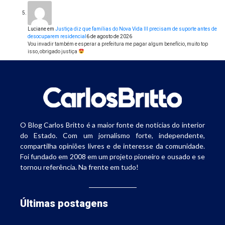
Luciane
em
Justiça diz que famílias do Nova Vida III precisam de suporte antes de
desocuparem residencial
6 de agosto de 2026
Vou invadir também e esperar a prefeitura me pagar algum benefício, muito top
isso, obrigado justiça
O Blog Carlos Britto é a maior fonte de notícias do interior
do Estado. Com um jornalismo forte, independente,
compartilha opiniões livres e de interesse da comunidade.
Foi fundado em 2008 em um projeto pioneiro e ousado e se
tornou referência. Na frente em tudo!
Últimas postagens