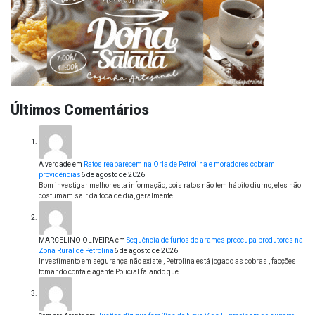
Últimos Comentários
A verdade
em
Ratos reaparecem na Orla de Petrolina e moradores cobram
providências
6 de agosto de 2026
Bom investigar melhor esta informação, pois ratos não tem hábito diurno, eles não
costumam sair da toca de dia, geralmente…
MARCELINO OLIVEIRA
em
Sequência de furtos de arames preocupa produtores na
Zona Rural de Petrolina
6 de agosto de 2026
Investimento em segurança não existe , Petrolina está jogado as cobras , facções
tomando conta e agente Policial falando que…