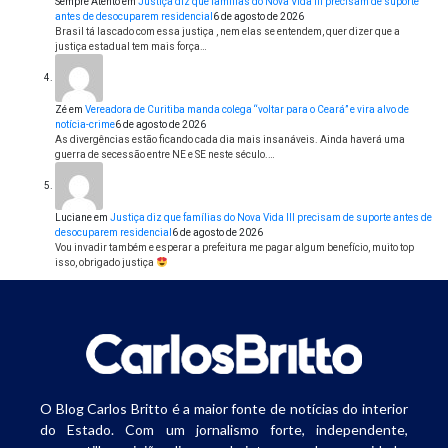
Sempre Atento
em
Justiça diz que famílias do Nova Vida III precisam de suporte
antes de desocuparem residencial
6 de agosto de 2026
Brasil tá lascado com essa justiça , nem elas se entendem, quer dizer que a
justiça estadual tem mais força…
Zé
em
Vereadora de Curitiba manda colega “voltar para o Ceará” e vira alvo de
notícia-crime
6 de agosto de 2026
As divergências estão ficando cada dia mais insanáveis. Ainda haverá uma
guerra de secessão entre NE e SE neste século.…
Luciane
em
Justiça diz que famílias do Nova Vida III precisam de suporte antes de
desocuparem residencial
6 de agosto de 2026
Vou invadir também e esperar a prefeitura me pagar algum benefício, muito top
isso, obrigado justiça
O Blog Carlos Britto é a maior fonte de notícias do interior
do Estado. Com um jornalismo forte, independente,