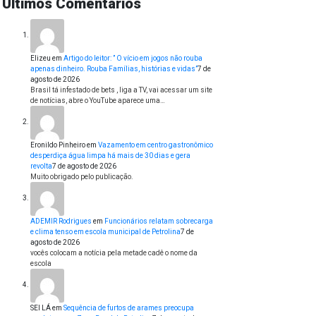
Últimos Comentários
Elizeu
em
Artigo do leitor: ” O vício em jogos não rouba
apenas dinheiro. Rouba Famílias, histórias e vidas”
7 de
agosto de 2026
Brasil tá infestado de bets , liga a TV, vai acessar um site
de notícias, abre o YouTube aparece uma…
Eronildo Pinheiro
em
Vazamento em centro gastronômico
desperdiça água limpa há mais de 30 dias e gera
revolta
7 de agosto de 2026
Muito obrigado pelo publicação.
ADEMIR Rodrigues
em
Funcionários relatam sobrecarga
e clima tenso em escola municipal de Petrolina
7 de
agosto de 2026
vocês colocam a notícia pela metade cadê o nome da
escola
SEI LÁ
em
Sequência de furtos de arames preocupa