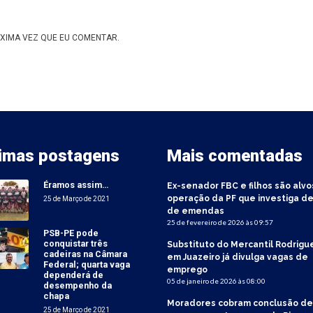
XIMA VEZ QUE EU COMENTAR.
timas postagens
Mais comentadas
Éramos assim…
Ex-senador FBC e filhos são alvo
operação da PF que investiga de
25 de Março de 2021
de emendas
25 de fevereiro de 2026 às 09:57
PSB-PE pode
conquistar três
Substituto do Mercantil Rodrigu
cadeiras na Câmara
em Juazeiro já divulga vagas de
Federal; quarta vaga
emprego
dependerá de
05 de janeiro de 2026 às 08:00
desempenho da
chapa
Moradores cobram conclusão de
25 de Março de 2021