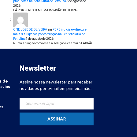
produtores na Zona Rural de Petrolina
7 de agosto de
2026
LÁ POR PERTO TEM UMA INVASÃO DE TERRAS......
ONE JOSE DE OLIVEIRA
em
PCPE indicia ex-diretor e
mais 8 suspeitos por corrupção na Penitenciária de
Petrolina
7 de agosto de 2026
Numa situação como essa a solução é chamar o LADRÃO
Newsletter
s de
Assine nossa newsletter para receber
svios
novidades por e-mail em primeira mão.
es