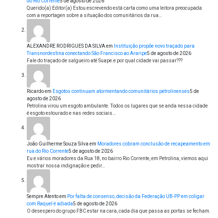
do Rio Corrente
5 de agosto de 2026
Querido(a) Editor(a) Estou escrevendo está carta como uma leitora preocupada
com a reportagen sobre a situação dos comunitários da rua…
ALEXANDRE RODRIGUES DA SILVA
em
Instituição propõe novo traçado para
Transnordestina conectando São Francisco ao Araripe
5 de agosto de 2026
Fale do traçado de salgueiro até Suape.e por qual cidade vai passar???
Ricardo
em
Esgotos continuam atormentando comunitários petrolinenses
5 de
agosto de 2026
Petrolina virou um esgoto ambulante. Todos os lugares que se anda nessa cidade
é esgoto estourado e nas redes sociais…
João Guilherme Souza Silva
em
Moradores cobram conclusão de recapeamento em
rua do Rio Corrente
5 de agosto de 2026
Eu e vários moradores da Rua 18, no bairro Rio Corrente, em Petrolina, viemos aqui
mostrar nossa indignação e pedir…
Sempre Atento
em
Por falta de consenso, decisão da Federação UB-PP em coligar
com Raquel é adiada
5 de agosto de 2026
O desespero do grupo FBC estar na cara, cada dia que passa as portas se fecham.