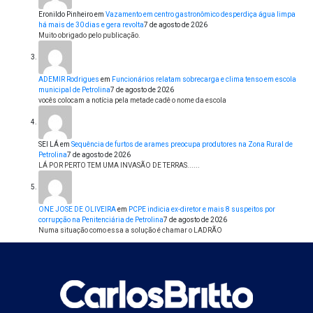
Eronildo Pinheiro
em
Vazamento em centro gastronômico desperdiça água limpa
há mais de 30 dias e gera revolta
7 de agosto de 2026
Muito obrigado pelo publicação.
ADEMIR Rodrigues
em
Funcionários relatam sobrecarga e clima tenso em escola
municipal de Petrolina
7 de agosto de 2026
vocês colocam a notícia pela metade cadê o nome da escola
SEI LÁ
em
Sequência de furtos de arames preocupa produtores na Zona Rural de
Petrolina
7 de agosto de 2026
LÁ POR PERTO TEM UMA INVASÃO DE TERRAS......
ONE JOSE DE OLIVEIRA
em
PCPE indicia ex-diretor e mais 8 suspeitos por
corrupção na Penitenciária de Petrolina
7 de agosto de 2026
Numa situação como essa a solução é chamar o LADRÃO