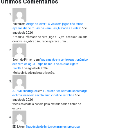
Últimos Comentários
Elizeu
em
Artigo do leitor: ” O vício em jogos não rouba
apenas dinheiro. Rouba Famílias, histórias e vidas”
7 de
agosto de 2026
Brasil tá infestado de bets , liga a TV, vai acessar um site
de notícias, abre o YouTube aparece uma…
Eronildo Pinheiro
em
Vazamento em centro gastronômico
desperdiça água limpa há mais de 30 dias e gera
revolta
7 de agosto de 2026
Muito obrigado pelo publicação.
ADEMIR Rodrigues
em
Funcionários relatam sobrecarga
e clima tenso em escola municipal de Petrolina
7 de
agosto de 2026
vocês colocam a notícia pela metade cadê o nome da
escola
SEI LÁ
em
Sequência de furtos de arames preocupa