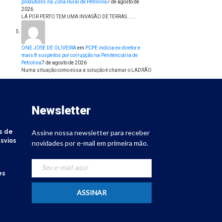
produtores na Zona Rural de Petrolina
7 de agosto de
2026
LÁ POR PERTO TEM UMA INVASÃO DE TERRAS......
ONE JOSE DE OLIVEIRA
em
PCPE indicia ex-diretor e
mais 8 suspeitos por corrupção na Penitenciária de
Petrolina
7 de agosto de 2026
Numa situação como essa a solução é chamar o LADRÃO
Newsletter
s de
Assine nossa newsletter para receber
svios
novidades por e-mail em primeira mão.
es