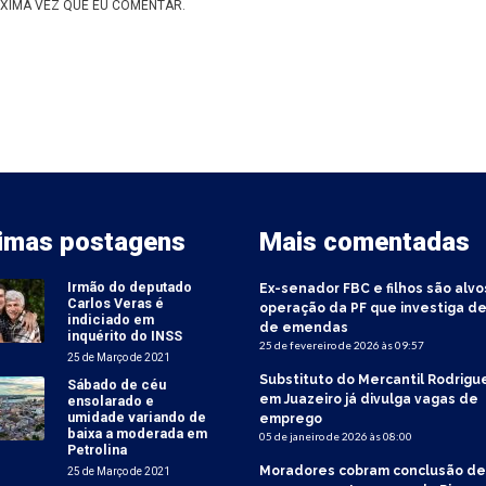
XIMA VEZ QUE EU COMENTAR.
timas postagens
Mais comentadas
Irmão do deputado
Ex-senador FBC e filhos são alvo
Carlos Veras é
operação da PF que investiga de
indiciado em
de emendas
inquérito do INSS
25 de fevereiro de 2026 às 09:57
25 de Março de 2021
Substituto do Mercantil Rodrigu
Sábado de céu
em Juazeiro já divulga vagas de
ensolarado e
umidade variando de
emprego
baixa a moderada em
05 de janeiro de 2026 às 08:00
Petrolina
Moradores cobram conclusão de
25 de Março de 2021