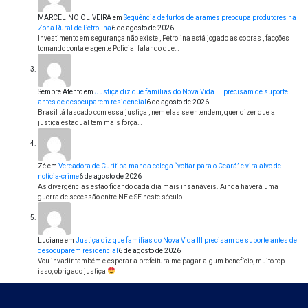
MARCELINO OLIVEIRA
em
Sequência de furtos de arames preocupa produtores na
Zona Rural de Petrolina
6 de agosto de 2026
Investimento em segurança não existe , Petrolina está jogado as cobras , facções
tomando conta e agente Policial falando que…
Sempre Atento
em
Justiça diz que famílias do Nova Vida III precisam de suporte
antes de desocuparem residencial
6 de agosto de 2026
Brasil tá lascado com essa justiça , nem elas se entendem, quer dizer que a
justiça estadual tem mais força…
Zé
em
Vereadora de Curitiba manda colega “voltar para o Ceará” e vira alvo de
notícia-crime
6 de agosto de 2026
As divergências estão ficando cada dia mais insanáveis. Ainda haverá uma
guerra de secessão entre NE e SE neste século.…
Luciane
em
Justiça diz que famílias do Nova Vida III precisam de suporte antes de
desocuparem residencial
6 de agosto de 2026
Vou invadir também e esperar a prefeitura me pagar algum benefício, muito top
isso, obrigado justiça