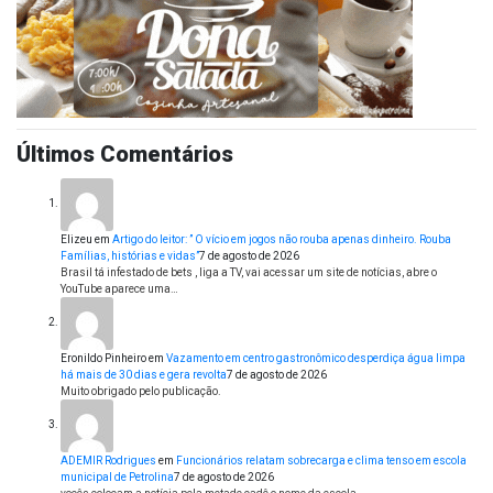
Últimos Comentários
Elizeu
em
Artigo do leitor: ” O vício em jogos não rouba apenas dinheiro. Rouba
Famílias, histórias e vidas”
7 de agosto de 2026
Brasil tá infestado de bets , liga a TV, vai acessar um site de notícias, abre o
YouTube aparece uma…
Eronildo Pinheiro
em
Vazamento em centro gastronômico desperdiça água limpa
há mais de 30 dias e gera revolta
7 de agosto de 2026
Muito obrigado pelo publicação.
ADEMIR Rodrigues
em
Funcionários relatam sobrecarga e clima tenso em escola
municipal de Petrolina
7 de agosto de 2026