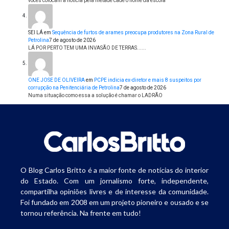
vocês colocam a notícia pela metade cadê o nome da escola
SEI LÁ
em
Sequência de furtos de arames preocupa produtores na Zona Rural de
Petrolina
7 de agosto de 2026
LÁ POR PERTO TEM UMA INVASÃO DE TERRAS......
ONE JOSE DE OLIVEIRA
em
PCPE indicia ex-diretor e mais 8 suspeitos por
corrupção na Penitenciária de Petrolina
7 de agosto de 2026
Numa situação como essa a solução é chamar o LADRÃO
O Blog Carlos Britto é a maior fonte de notícias do interior
do Estado. Com um jornalismo forte, independente,
compartilha opiniões livres e de interesse da comunidade.
Foi fundado em 2008 em um projeto pioneiro e ousado e se
tornou referência. Na frente em tudo!