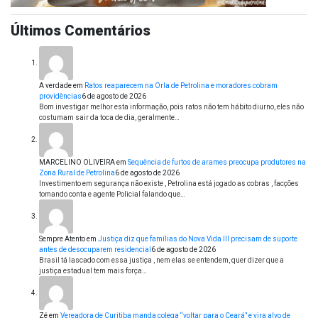
Últimos Comentários
A verdade
em
Ratos reaparecem na Orla de Petrolina e moradores cobram
providências
6 de agosto de 2026
Bom investigar melhor esta informação, pois ratos não tem hábito diurno, eles não
costumam sair da toca de dia, geralmente…
MARCELINO OLIVEIRA
em
Sequência de furtos de arames preocupa produtores na
Zona Rural de Petrolina
6 de agosto de 2026
Investimento em segurança não existe , Petrolina está jogado as cobras , facções
tomando conta e agente Policial falando que…
Sempre Atento
em
Justiça diz que famílias do Nova Vida III precisam de suporte
antes de desocuparem residencial
6 de agosto de 2026
Brasil tá lascado com essa justiça , nem elas se entendem, quer dizer que a
justiça estadual tem mais força…
Zé
em
Vereadora de Curitiba manda colega “voltar para o Ceará” e vira alvo de