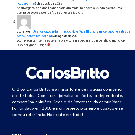
notícia-crime
6 de agosto de 2026
As divergências estão ficando cada dia mais insanáveis. Ainda haverá uma
guerra de secessão entre NE e SE neste século.…
Luciane
em
Justiça diz que famílias do Nova Vida III precisam de suporte antes de
desocuparem residencial
6 de agosto de 2026
Vou invadir também e esperar a prefeitura me pagar algum benefício, muito top
isso, obrigado justiça
O Blog Carlos Britto é a maior fonte de notícias do interior
do Estado. Com um jornalismo forte, independente,
compartilha opiniões livres e de interesse da comunidade.
Foi fundado em 2008 em um projeto pioneiro e ousado e se
tornou referência. Na frente em tudo!