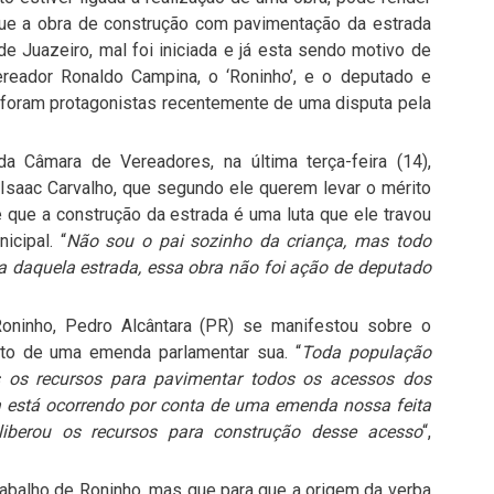
que a obra de construção com pavimentação da estrada
de Juazeiro, mal foi iniciada e já esta sendo motivo de
vereador Ronaldo Campina, o ‘Roninho’, e o deputado e
) foram protagonistas recentemente de uma disputa pela
 Câmara de Vereadores, na última terça-feira (14),
 Isaac Carvalho, que segundo ele querem levar o mérito
 que a construção da estrada é uma luta que ele travou
cipal. “
Não sou o pai sozinho da criança, mas todo
a daquela estrada, essa obra não foi ação de deputado
ninho, Pedro Alcântara (PR) se manifestou sobre o
uto de uma emenda parlamentar sua. “
Toda população
os recursos para pavimentar todos os acessos dos
ra está ocorrendo por conta de uma emenda nossa feita
liberou os recursos para construção desse acesso
“,
rabalho de Roninho, mas que para que a origem da verba