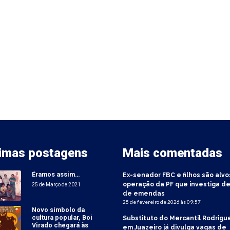
timas postagens
Mais comentadas
Éramos assim…
Ex-senador FBC e filhos são alvo
operação da PF que investiga de
25 de Março de 2021
de emendas
25 de fevereiro de 2026 às 09:57
Novo símbolo da
cultura popular, Boi
Substituto do Mercantil Rodrigu
Virado chegará às
em Juazeiro já divulga vagas de