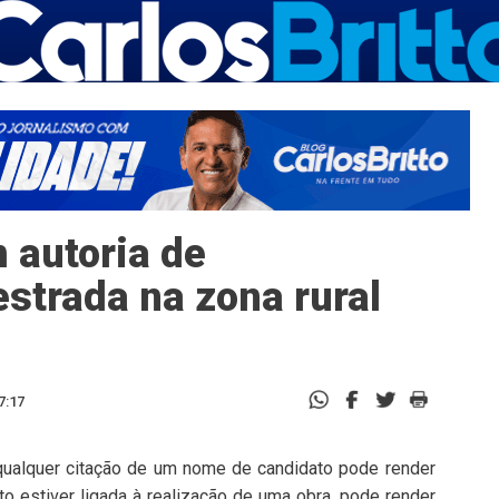
 autoria de
strada na zona rural
7:17
ualquer citação de um nome de candidato pode render
to estiver ligada à realização de uma obra, pode render