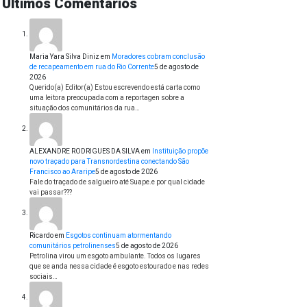
Últimos Comentários
Maria Yara Silva Diniz
em
Moradores cobram conclusão
de recapeamento em rua do Rio Corrente
5 de agosto de
2026
Querido(a) Editor(a) Estou escrevendo está carta como
uma leitora preocupada com a reportagen sobre a
situação dos comunitários da rua…
ALEXANDRE RODRIGUES DA SILVA
em
Instituição propõe
novo traçado para Transnordestina conectando São
Francisco ao Araripe
5 de agosto de 2026
Fale do traçado de salgueiro até Suape.e por qual cidade
vai passar???
Ricardo
em
Esgotos continuam atormentando
comunitários petrolinenses
5 de agosto de 2026
Petrolina virou um esgoto ambulante. Todos os lugares
que se anda nessa cidade é esgoto estourado e nas redes
sociais…