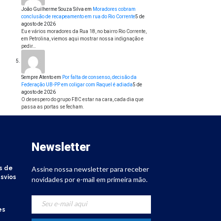
João Guilherme Souza Silva
em
Moradores cobram
conclusão de recapeamento em rua do Rio Corrente
5 de
agosto de 2026
Eu e vários moradores da Rua 18, no bairro Rio Corrente,
em Petrolina, viemos aqui mostrar nossa indignação e
pedir…
Sempre Atento
em
Por falta de consenso, decisão da
Federação UB-PP em coligar com Raquel é adiada
5 de
agosto de 2026
O desespero do grupo FBC estar na cara, cada dia que
passa as portas se fecham.
Newsletter
s de
Assine nossa newsletter para receber
svios
novidades por e-mail em primeira mão.
es