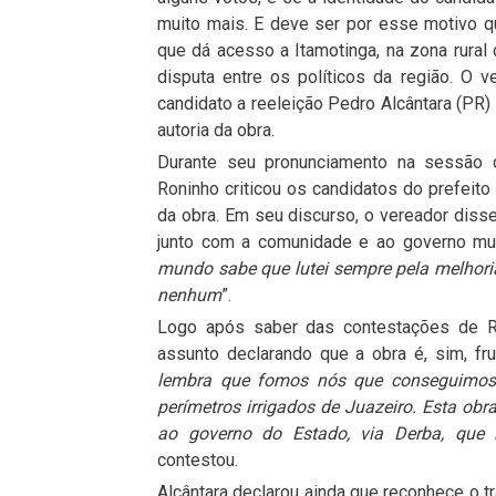
muito mais. E deve ser por esse motivo 
que dá acesso a Itamotinga, na zona rural 
disputa entre os políticos da região. O 
candidato a reeleição Pedro Alcântara (PR
autoria da obra.
Durante seu pronunciamento na sessão da
Roninho criticou os candidatos do prefeito
da obra. Em seu discurso, o vereador disse
junto com a comunidade e ao governo muni
mundo sabe que lutei sempre pela melhori
nenhum
”.
Logo após saber das contestações de Ro
assunto declarando que a obra é, sim, fr
lembra que fomos nós que conseguimos 
perímetros irrigados de Juazeiro. Esta ob
ao governo do Estado, via Derba, que 
contestou.
Alcântara declarou ainda que reconhece o t