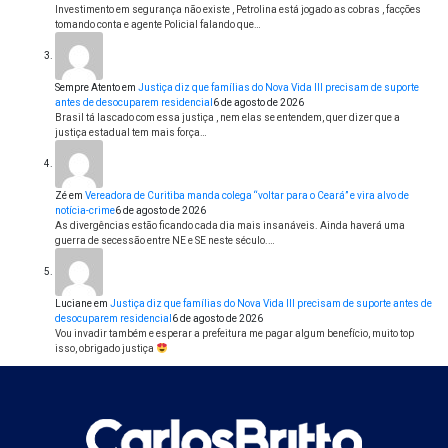
Investimento em segurança não existe , Petrolina está jogado as cobras , facções
tomando conta e agente Policial falando que…
Sempre Atento
em
Justiça diz que famílias do Nova Vida III precisam de suporte
antes de desocuparem residencial
6 de agosto de 2026
Brasil tá lascado com essa justiça , nem elas se entendem, quer dizer que a
justiça estadual tem mais força…
Zé
em
Vereadora de Curitiba manda colega “voltar para o Ceará” e vira alvo de
notícia-crime
6 de agosto de 2026
As divergências estão ficando cada dia mais insanáveis. Ainda haverá uma
guerra de secessão entre NE e SE neste século.…
Luciane
em
Justiça diz que famílias do Nova Vida III precisam de suporte antes de
desocuparem residencial
6 de agosto de 2026
Vou invadir também e esperar a prefeitura me pagar algum benefício, muito top
isso, obrigado justiça