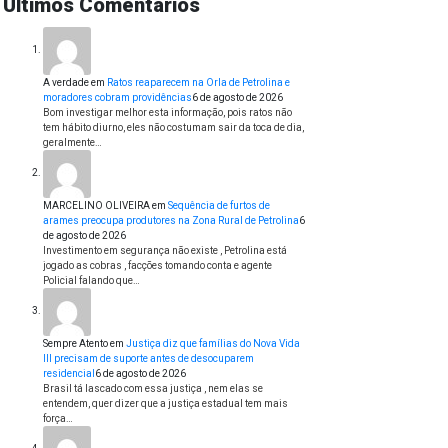
Últimos Comentários
A verdade
em
Ratos reaparecem na Orla de Petrolina e
moradores cobram providências
6 de agosto de 2026
Bom investigar melhor esta informação, pois ratos não
tem hábito diurno, eles não costumam sair da toca de dia,
geralmente…
MARCELINO OLIVEIRA
em
Sequência de furtos de
arames preocupa produtores na Zona Rural de Petrolina
6
de agosto de 2026
Investimento em segurança não existe , Petrolina está
jogado as cobras , facções tomando conta e agente
Policial falando que…
Sempre Atento
em
Justiça diz que famílias do Nova Vida
III precisam de suporte antes de desocuparem
residencial
6 de agosto de 2026
Brasil tá lascado com essa justiça , nem elas se
entendem, quer dizer que a justiça estadual tem mais
força…