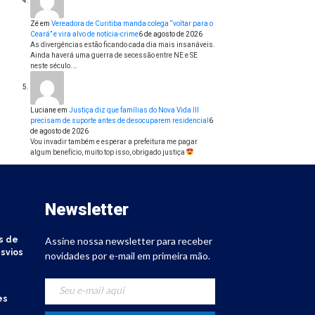
Zé
em
Vereadora de Curitiba manda colega “voltar para o
Ceará” e vira alvo de notícia-crime
6 de agosto de 2026
As divergências estão ficando cada dia mais insanáveis.
Ainda haverá uma guerra de secessão entre NE e SE
neste século.…
Luciane
em
Justiça diz que famílias do Nova Vida III
precisam de suporte antes de desocuparem residencial
6
de agosto de 2026
Vou invadir também e esperar a prefeitura me pagar
algum benefício, muito top isso, obrigado justiça
Newsletter
s de
Assine nossa newsletter para receber
svios
novidades por e-mail em primeira mão.
es