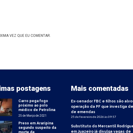
XIMA VEZ QUE EU COMENTAR.
timas postagens
Mais comentadas
Carro pega fogo
Ex-senador FBC e filhos são alvo
próximo ao polo
operação da PF que investiga de
médico de Petrolina
de emendas
25 de Março de 2021
25 de fevereiro de 2026 às 09:57
Preso em Araripina
Substituto do Mercantil Rodrigu
segundo suspeito da
em Juazeiro já divulga vagas de
morte de