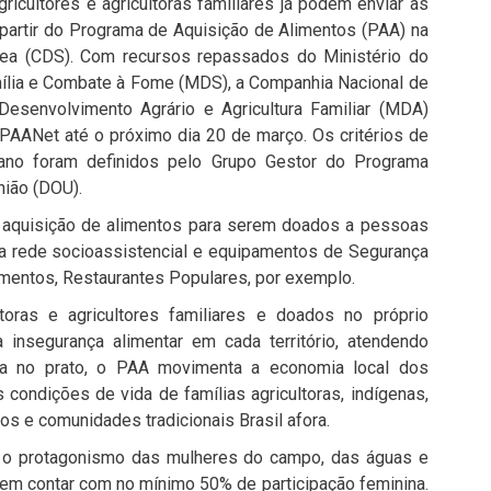
gricultores e agricultoras familiares já podem enviar as
 partir do Programa de Aquisição de Alimentos (PAA) na
a (CDS). Com recursos repassados do Ministério do
mília e Combate à Fome (MDS), a Companhia Nacional de
Desenvolvimento Agrário e Agricultura Familiar (MDA)
PAANet até o próximo dia 20 de março. Os critérios de
 ano foram definidos pelo Grupo Gestor do Programa
nião (DOU).
 aquisição de alimentos para serem doados a pessoas
da rede socioassistencial e equipamentos de Segurança
imentos, Restaurantes Populares, por exemplo.
oras e agricultores familiares e doados no próprio
 insegurança alimentar em cada território, atendendo
a no prato, o PAA movimenta a economia local dos
condições de vida de famílias agricultoras, indígenas,
s e comunidades tradicionais Brasil afora.
 o protagonismo das mulheres do campo, das águas e
vem contar com no mínimo 50% de participação feminina.