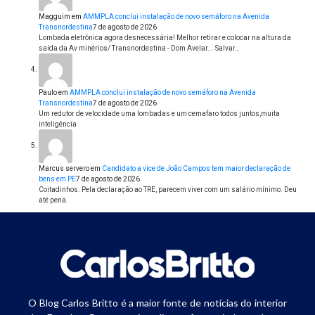
Magguim
em
AMMPLA conclui instalação de novo semáforo na Avenida
Transnordestina
7 de agosto de 2026
Lombada eletrônica agora desnecessária! Melhor retirar e colocar na altura da
saída da Av minérios/ Transnordestina - Dom Avelar... Salvar…
Paulo
em
AMMPLA conclui instalação de novo semáforo na Avenida
Transnordestina
7 de agosto de 2026
Um redutor de velocidade uma lombadas e um cemafaro todos juntos,muita
inteligência
Marcus servero
em
Candidato a vice de João Campos tem maior declaração de
bens em PE
7 de agosto de 2026
Coitadinhos. Pela declaração ao TRE, parecem viver com um salário mínimo. Deu
até pena.
O Blog Carlos Britto é a maior fonte de notícias do interior