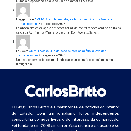
Numa situação como essa a solução é chamar o LADRÃO
Magguim
em
AMMPLA conclui instalação de novo semáforo na Avenida
Transnordestina
7 de agosto de 2026
Lombada eletrônica agora desnecessária! Melhor retirar e colocar na altura da
saída da Av minérios/ Transnordestina - Dom Avelar... Salvar…
Paulo
em
AMMPLA conclui instalação de novo semáforo na Avenida
Transnordestina
7 de agosto de 2026
Um redutor de velocidade uma lombadas e um cemafaro todos juntos,muita
inteligência
O Blog Carlos Britto é a maior fonte de notícias do interior
do Estado. Com um jornalismo forte, independente,
compartilha opiniões livres e de interesse da comunidade.
Foi fundado em 2008 em um projeto pioneiro e ousado e se