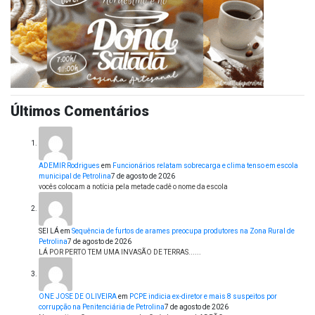
Últimos Comentários
ADEMIR Rodrigues
em
Funcionários relatam sobrecarga e clima tenso em escola
municipal de Petrolina
7 de agosto de 2026
vocês colocam a notícia pela metade cadê o nome da escola
SEI LÁ
em
Sequência de furtos de arames preocupa produtores na Zona Rural de
Petrolina
7 de agosto de 2026
LÁ POR PERTO TEM UMA INVASÃO DE TERRAS......
ONE JOSE DE OLIVEIRA
em
PCPE indicia ex-diretor e mais 8 suspeitos por
corrupção na Penitenciária de Petrolina
7 de agosto de 2026