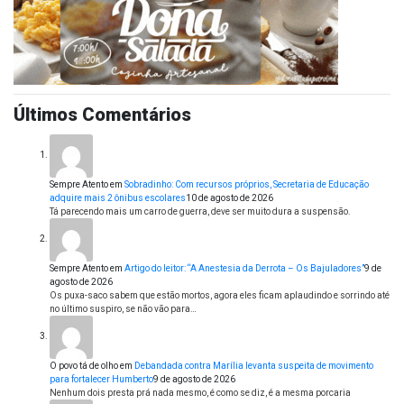
Últimos Comentários
Sempre Atento
em
Sobradinho: Com recursos próprios, Secretaria de Educação
adquire mais 2 ônibus escolares
10 de agosto de 2026
Tá parecendo mais um carro de guerra, deve ser muito dura a suspensão.
Sempre Atento
em
Artigo do leitor: “A Anestesia da Derrota – Os Bajuladores”
9 de
agosto de 2026
Os puxa-saco sabem que estão mortos, agora eles ficam aplaudindo e sorrindo até
no último suspiro, se não vão para…
O povo tá de olho
em
Debandada contra Marília levanta suspeita de movimento
para fortalecer Humberto
9 de agosto de 2026
Nenhum dois presta prá nada mesmo, é como se diz, é a mesma porcaria