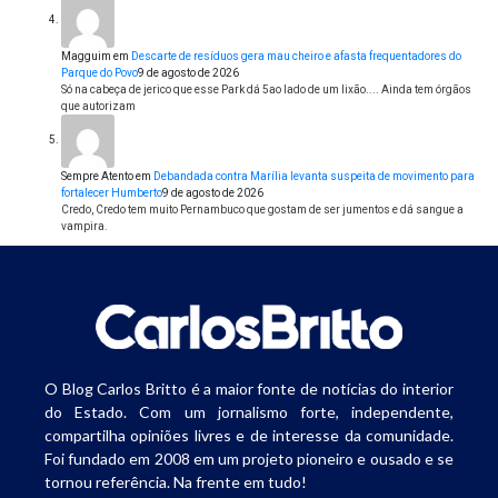
Magguim
em
Descarte de resíduos gera mau cheiro e afasta frequentadores do
Parque do Povo
9 de agosto de 2026
Só na cabeça de jerico que esse Park dá 5ao lado de um lixão.... Ainda tem órgãos
que autorizam
Sempre Atento
em
Debandada contra Marília levanta suspeita de movimento para
fortalecer Humberto
9 de agosto de 2026
Credo, Credo tem muito Pernambuco que gostam de ser jumentos e dá sangue a
vampira.
O Blog Carlos Britto é a maior fonte de notícias do interior
do Estado. Com um jornalismo forte, independente,
compartilha opiniões livres e de interesse da comunidade.
Foi fundado em 2008 em um projeto pioneiro e ousado e se
tornou referência. Na frente em tudo!