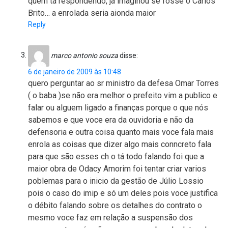
quem tá respondendo, já imaginou se fosse o Carlos
Brito… a enrolada seria aionda maior
Reply
marco antonio souza
disse:
6 de janeiro de 2009 às 10:48
quero perguntar ao sr ministro da defesa Omar Torres
( o baba )se não era melhor o prefeito vim a publico e
falar ou alguem ligado a finanças porque o que nós
sabemos e que voce era da ouvidoria e não da
defensoria e outra coisa quanto mais voce fala mais
enrola as coisas que dizer algo mais conncreto fala
para que são esses ch o tá todo falando foi que a
maior obra de Odacy Amorim foi tentar criar varios
poblemas para o inicio da gestão de Júlio Lossio
pois o caso do imip e só um deles pois voce justifica
o débito falando sobre os detalhes do contrato o
mesmo voce faz em relação a suspensão dos