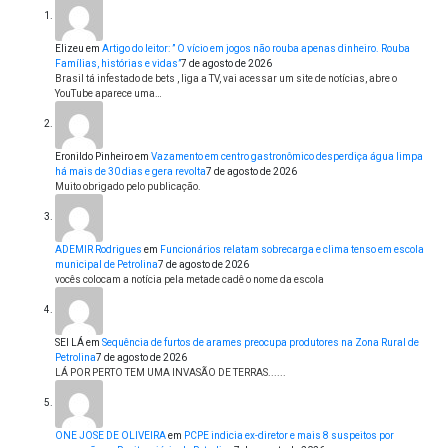
Elizeu
em
Artigo do leitor: ” O vício em jogos não rouba apenas dinheiro. Rouba
Famílias, histórias e vidas”
7 de agosto de 2026
Brasil tá infestado de bets , liga a TV, vai acessar um site de notícias, abre o
YouTube aparece uma…
Eronildo Pinheiro
em
Vazamento em centro gastronômico desperdiça água limpa
há mais de 30 dias e gera revolta
7 de agosto de 2026
Muito obrigado pelo publicação.
ADEMIR Rodrigues
em
Funcionários relatam sobrecarga e clima tenso em escola
municipal de Petrolina
7 de agosto de 2026
vocês colocam a notícia pela metade cadê o nome da escola
SEI LÁ
em
Sequência de furtos de arames preocupa produtores na Zona Rural de
Petrolina
7 de agosto de 2026
LÁ POR PERTO TEM UMA INVASÃO DE TERRAS......
ONE JOSE DE OLIVEIRA
em
PCPE indicia ex-diretor e mais 8 suspeitos por