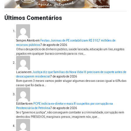
Últimos Comentários
Sempre Atento
em
Festas Juninas de PE contabilizam R$ 310,7 milhões de
recursos públicos
7 de agosto de 2026
Olha o desperdício de dinheiro público, saúde lascada, educação um lixo, esgotos
jogados em qualquer buraco correndo para os rios,…
Luciane
em
Justiça diz que famílias do Nova Vida III precisam de suporte antes de
desocuparem residencial
7 de agosto de 2026
Bom que em 3 meses vamos poder alugar algumas dessas casas igual a 60% das
casas que foi dada a…
Edilberto
em
PCPE indicia ex-diretor e mais 8 suspeitos por corrupção na
Penitenciária de Petrolina
7 de agosto de 2026
Se o "governo e justiça", não conseguem combater a criminalidade, corrupção nem
dentro dos PRESIDIOS, marginais presos, imaginem nós, que…