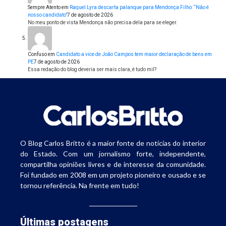
Sempre Atento
em
Raquel Lyra descarta palanque para Mendonça Filho: “Não é
nosso candidato”
7 de agosto de 2026
No meu ponto de vista Mendonça não precisa dela para se eleger.
Confuso
em
Candidato a vice de João Campos tem maior declaração de bens em
PE
7 de agosto de 2026
Essa redação do blog deveria ser mais clara, é tudo mil?
O Blog Carlos Britto é a maior fonte de notícias do interior
do Estado. Com um jornalismo forte, independente,
compartilha opiniões livres e de interesse da comunidade.
Foi fundado em 2008 em um projeto pioneiro e ousado e se
tornou referência. Na frente em tudo!
Últimas postagens