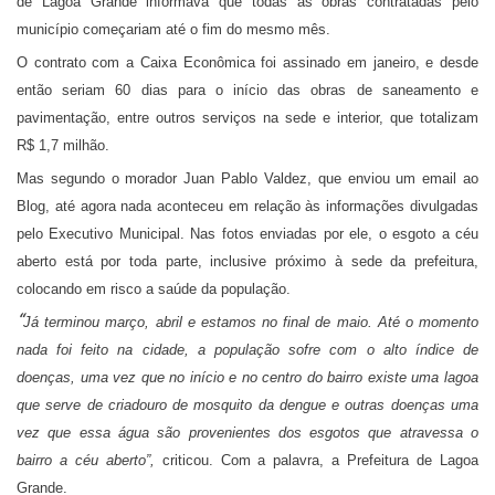
de Lagoa Grande informava que todas as obras contratadas pelo
município começariam até o fim do mesmo mês.
O contrato com a Caixa Econômica foi assinado em janeiro, e desde
então seriam 60 dias para o início das obras de saneamento e
pavimentação, entre outros serviços na sede e interior, que totalizam
R$ 1,7 milhão.
Mas segundo o morador Juan Pablo Valdez, que enviou um email ao
Blog, até agora nada aconteceu em relação às informações divulgadas
pelo Executivo Municipal. Nas fotos enviadas por ele, o esgoto a céu
aberto está por toda parte, inclusive próximo à sede da prefeitura,
colocando em risco a saúde da população.
“
Já terminou março, abril e estamos no final de maio. Até o momento
nada foi feito na cidade, a população sofre com o alto índice de
doenças, uma vez que no início e no centro do bairro existe uma lagoa
que serve de criadouro de mosquito da dengue e outras doenças uma
vez que essa água são provenientes dos esgotos que atravessa o
bairro a céu aberto”,
criticou. Com a palavra, a Prefeitura de Lagoa
Grande.