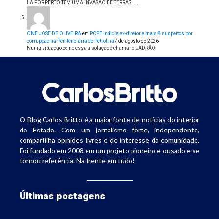
LÁ POR PERTO TEM UMA INVASÃO DE TERRAS......
ONE JOSE DE OLIVEIRA
em
PCPE indicia ex-diretor e mais 8 suspeitos por
corrupção na Penitenciária de Petrolina
7 de agosto de 2026
Numa situação como essa a solução é chamar o LADRÃO
O Blog Carlos Britto é a maior fonte de notícias do interior
do Estado. Com um jornalismo forte, independente,
compartilha opiniões livres e de interesse da comunidade.
Foi fundado em 2008 em um projeto pioneiro e ousado e se
tornou referência. Na frente em tudo!
Últimas postagens