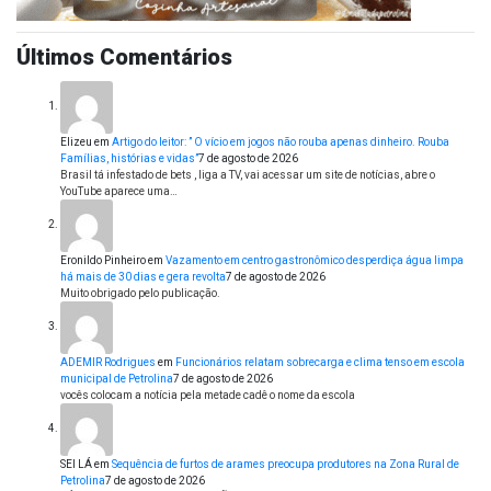
Últimos Comentários
Elizeu
em
Artigo do leitor: ” O vício em jogos não rouba apenas dinheiro. Rouba
Famílias, histórias e vidas”
7 de agosto de 2026
Brasil tá infestado de bets , liga a TV, vai acessar um site de notícias, abre o
YouTube aparece uma…
Eronildo Pinheiro
em
Vazamento em centro gastronômico desperdiça água limpa
há mais de 30 dias e gera revolta
7 de agosto de 2026
Muito obrigado pelo publicação.
ADEMIR Rodrigues
em
Funcionários relatam sobrecarga e clima tenso em escola
municipal de Petrolina
7 de agosto de 2026
vocês colocam a notícia pela metade cadê o nome da escola
SEI LÁ
em
Sequência de furtos de arames preocupa produtores na Zona Rural de
Petrolina
7 de agosto de 2026