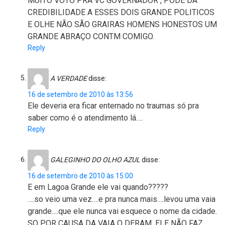
MUITO VOTO PRA VC GOVERNADOR , PODE DÁ
CREDIBILIDADE A ESSES DOIS GRANDE POLITICOS
E OLHE NÃO SÃO GRAIRAS HOMENS HONESTOS UM
GRANDE ABRAÇO CONTM COMIGO.
Reply
A VERDADE
disse:
16 de setembro de 2010 às 13:56
Ele deveria era ficar enternado no traumas só pra
saber como é o atendimento lá….
Reply
GALEGINHO DO OLHO AZUL
disse:
16 de setembro de 2010 às 15:00
E em Lagoa Grande ele vai quando?????
….so veio uma vez….e pra nunca mais….levou uma vaia
grande….que ele nunca vai esquece o nome da cidade.
SO POR CAUSA DA VAIA Q DERAM, ELE NÃO FAZ