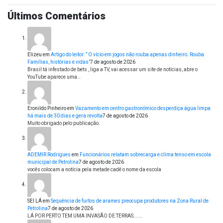
Últimos Comentários
Elizeu
em
Artigo do leitor: ” O vício em jogos não rouba apenas dinheiro. Rouba
Famílias, histórias e vidas”
7 de agosto de 2026
Brasil tá infestado de bets , liga a TV, vai acessar um site de notícias, abre o
YouTube aparece uma…
Eronildo Pinheiro
em
Vazamento em centro gastronômico desperdiça água limpa
há mais de 30 dias e gera revolta
7 de agosto de 2026
Muito obrigado pelo publicação.
ADEMIR Rodrigues
em
Funcionários relatam sobrecarga e clima tenso em escola
municipal de Petrolina
7 de agosto de 2026
vocês colocam a notícia pela metade cadê o nome da escola
SEI LÁ
em
Sequência de furtos de arames preocupa produtores na Zona Rural de
Petrolina
7 de agosto de 2026
LÁ POR PERTO TEM UMA INVASÃO DE TERRAS......