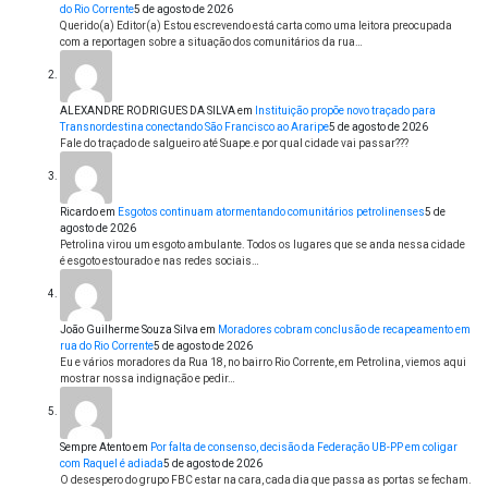
do Rio Corrente
5 de agosto de 2026
Querido(a) Editor(a) Estou escrevendo está carta como uma leitora preocupada
com a reportagen sobre a situação dos comunitários da rua…
ALEXANDRE RODRIGUES DA SILVA
em
Instituição propõe novo traçado para
Transnordestina conectando São Francisco ao Araripe
5 de agosto de 2026
Fale do traçado de salgueiro até Suape.e por qual cidade vai passar???
Ricardo
em
Esgotos continuam atormentando comunitários petrolinenses
5 de
agosto de 2026
Petrolina virou um esgoto ambulante. Todos os lugares que se anda nessa cidade
é esgoto estourado e nas redes sociais…
João Guilherme Souza Silva
em
Moradores cobram conclusão de recapeamento em
rua do Rio Corrente
5 de agosto de 2026
Eu e vários moradores da Rua 18, no bairro Rio Corrente, em Petrolina, viemos aqui
mostrar nossa indignação e pedir…
Sempre Atento
em
Por falta de consenso, decisão da Federação UB-PP em coligar
com Raquel é adiada
5 de agosto de 2026
O desespero do grupo FBC estar na cara, cada dia que passa as portas se fecham.