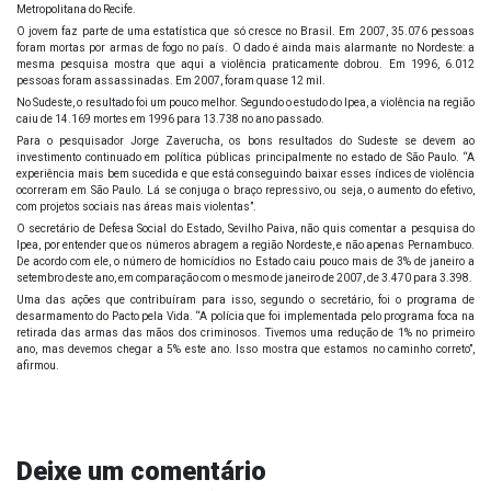
Metropolitana do Recife.
O jovem faz parte de uma estatística que só cresce no Brasil. Em 2007, 35.076 pessoas
foram mortas por armas de fogo no país. O dado é ainda mais alarmante no Nordeste: a
mesma pesquisa mostra que aqui a violência praticamente dobrou. Em 1996, 6.012
pessoas foram assassinadas. Em 2007, foram quase 12 mil.
No Sudeste, o resultado foi um pouco melhor. Segundo o estudo do Ipea, a violência na região
caiu de 14.169 mortes em 1996 para 13.738 no ano passado.
Para o pesquisador Jorge Zaverucha, os bons resultados do Sudeste se devem ao
investimento continuado em política públicas principalmente no estado de São Paulo. “A
experiência mais bem sucedida e que está conseguindo baixar esses índices de violência
ocorreram em São Paulo. Lá se conjuga o braço repressivo, ou seja, o aumento do efetivo,
com projetos sociais nas áreas mais violentas”.
O secretário de Defesa Social do Estado, Sevilho Paiva, não quis comentar a pesquisa do
Ipea, por entender que os números abragem a região Nordeste, e não apenas Pernambuco.
De acordo com ele, o número de homicídios no Estado caiu pouco mais de 3% de janeiro a
setembro deste ano, em comparação com o mesmo de janeiro de 2007, de 3.470 para 3.398.
Uma das ações que contribuíram para isso, segundo o secretário, foi o programa de
desarmamento do Pacto pela Vida. “A polícia que foi implementada pelo programa foca na
retirada das armas das mãos dos criminosos. Tivemos uma redução de 1% no primeiro
ano, mas devemos chegar a 5% este ano. Isso mostra que estamos no caminho correto”,
afirmou.
Deixe um comentário