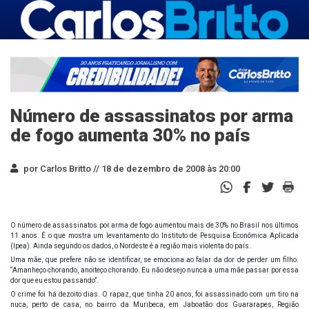
Número de assassinatos por arma
de fogo aumenta 30% no país
por Carlos Britto //
18 de dezembro de 2008 às 20:00
O número de assassinatos por arma de fogo aumentou mais de 30% no Brasil nos últimos
11 anos. É o que mostra um levantamento do Instituto de Pesquisa Econômica Aplicada
(Ipea). Ainda segundo os dados, o Nordeste é a região mais violenta do país.
Uma mãe, que prefere não se identificar, se emociona ao falar da dor de perder um filho.
“Amanheço chorando, anoiteço chorando. Eu não desejo nunca a uma mãe passar por essa
dor que eu estou passando”.
O crime foi há dezoito dias. O rapaz, que tinha 20 anos, foi assassinado com um tiro na
nuca, perto de casa, no bairro da Muribeca, em Jaboatão dos Guararapes, Região