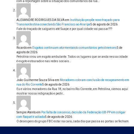
com a reportagen sobre a situação dos comunitários da rua…
ALEXANDRE RODRIGUES DA SILVA
em
Instituição propõe novo traçado para
Transnordestina conectando São Francisco ao Araripe
5 de agosto de 2026
Fale do traçado de salgueiro até Suape.e por qual cidade vai passar???
Ricardo
em
Esgotos continuam atormentando comunitários petrolinenses
5 de
agosto de 2026
Petrolina virou um esgoto ambulante. Todos os lugares que se anda nessa cidade
é esgoto estourado e nas redes sociais…
João Guilherme Souza Silva
em
Moradores cobram conclusão de recapeamento em
rua do Rio Corrente
5 de agosto de 2026
Eu e vários moradores da Rua 18, no bairro Rio Corrente, em Petrolina, viemos aqui
mostrar nossa indignação e pedir…
Sempre Atento
em
Por falta de consenso, decisão da Federação UB-PP em coligar
com Raquel é adiada
5 de agosto de 2026
O desespero do grupo FBC estar na cara, cada dia que passa as portas se fecham.