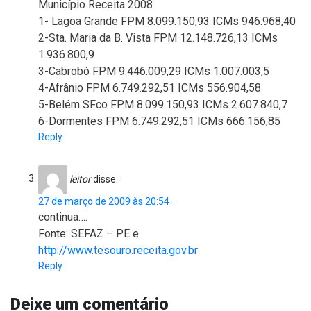
Município Receita 2008
1- Lagoa Grande FPM 8.099.150,93 ICMs 946.968,40
2-Sta. Maria da B. Vista FPM 12.148.726,13 ICMs
1.936.800,9
3-Cabrobó FPM 9.446.009,29 ICMs 1.007.003,5
4-Afrânio FPM 6.749.292,51 ICMs 556.904,58
5-Belém SFco FPM 8.099.150,93 ICMs 2.607.840,7
6-Dormentes FPM 6.749.292,51 ICMs 666.156,85
Reply
leitor
disse:
27 de março de 2009 às 20:54
continua….
Fonte: SEFAZ – PE e
http://www.tesouro.receita.gov.br
Reply
Deixe um comentário