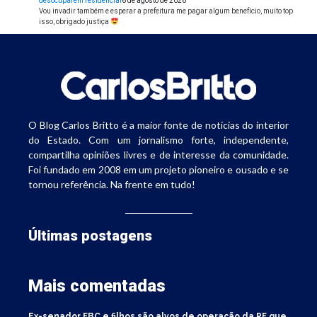
desocuparem residencial
6 de agosto de 2026
Vou invadir também e esperar a prefeitura me pagar algum benefício, muito top
isso, obrigado justiça
O Blog Carlos Britto é a maior fonte de notícias do interior
do Estado. Com um jornalismo forte, independente,
compartilha opiniões livres e de interesse da comunidade.
Foi fundado em 2008 em um projeto pioneiro e ousado e se
tornou referência. Na frente em tudo!
Últimas postagens
Mais comentadas
Ex-senador FBC e filhos são alvos de operação da PF que