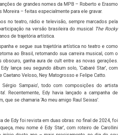
m canções de grandes nomes da MPB – Roberto e Erasmo
s Moreira – feitas especialmente para ele gravar.
lhos no teatro, rádio e televisão, sempre marcados pela
 participação na versão brasileira do musical
The Rocky
os de trajetória artística.
anha e segue sua trajetória artística no teatro e como
torna ao Brasil, retomando sua carreira musical, com o
s obscuro, ganha aura de cult entre as novas gerações.
Edy lança seu segundo álbum solo, ‘Cabaré Star’, com
de Caetano Veloso, Ney Matogrosso e Felipe Catto.
 Sérgio Sampaio’, todo com composições do artista
ista’. Recentemente, Edy havia lançado a campanha de
m, que se chamaria ‘Ao meu amigo Raul Seixas’.
ca de Edy foi revista em duas obras: no final de 2024, foi
ueça, meu nome é Edy Star’, com roteiro de Carollini
 início deste ano – mais precisamente, no dia do seu