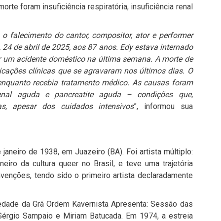
te foram insuficiência respiratória, insuficiência renal
falecimento do cantor, compositor, ator e performer
a, 24 de abril de 2025, aos 87 anos. Edy estava internado
r um acidente doméstico na última semana. A morte de
icações clínicas que se agravaram nos últimos dias. O
, enquanto recebia tratamento médico. As causas foram
ia renal aguda e pancreatite aguda – condições que,
as, apesar dos cuidados intensivos
”, informou sua
aneiro de 1938, em Juazeiro (BA). Foi artista múltiplo:
ioneiro da cultura queer no Brasil, e teve uma trajetória
nvenções, tendo sido o primeiro artista declaradamente
ciedade da Grã Ordem Kavernista Apresenta: Sessão das
 Sérgio Sampaio e Miriam Batucada. Em 1974, a estreia