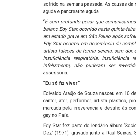
sofrido na semana passada. As causas da mor
aguda e pancreatite aguda.
“
É com profundo pesar que comunicamos o 
baiano Edy Star, ocorrido nesta quinta-feir
em estado grave em São Paulo após sofre
Edy Star ocorreu em decorrência de compl
artista faleceu de forma serena, sem dor
insuficiência respiratória, insuficiênc
infelizmente, não puderam ser revertid
assessoria.
“Eu só fiz viver”
Edivaldo Araújo de Souza nasceu em 10 de j
cantor, ator, performer, artista plástico, p
marcada pela irreverência e desafio às co
gay no País.
Edy Star fez parte do lendário álbum ‘So
Dez’ (1971), gravado junto a Raul Seixas,