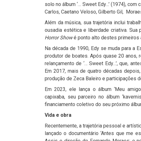
solo no álbum ‘… Sweet Edy…’ (1974), co
Carlos, Caetano Veloso, Gilberto Gil, Morae
Além da música, sua trajetória inclui traba
ousadia estética e liberdade criativa. Sua
Horror Show
é ponto alto destes primeiros an
Na década de 1990, Edy se muda para a Esp
produtor de boates. Após quase 20 anos, re
relançamento de ‘… Sweet Edy…’, que, ante
Em 2017, mais de quatro décadas depois, 
produção de Zeca Baleiro e participações 
Em 2023, ele lança o álbum ‘Meu amigo
capixaba, seu parceiro no álbum ‘kavern
financiamento coletivo do seu próximo álbu
Vida e obra
Recentemente, a trajetória pessoal e artísti
lançado o documentário ‘Antes que me esq
Assis e direção de Fernando Moraes; e no