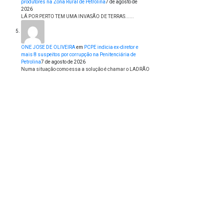
produtores na Zona Rural de Petrolina
7 de agosto de
2026
LÁ POR PERTO TEM UMA INVASÃO DE TERRAS......
ONE JOSE DE OLIVEIRA
em
PCPE indicia ex-diretor e
mais 8 suspeitos por corrupção na Penitenciária de
Petrolina
7 de agosto de 2026
Numa situação como essa a solução é chamar o LADRÃO