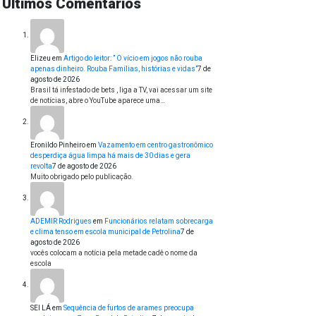
Últimos Comentários
Elizeu
em
Artigo do leitor: ” O vício em jogos não rouba
apenas dinheiro. Rouba Famílias, histórias e vidas”
7 de
agosto de 2026
Brasil tá infestado de bets , liga a TV, vai acessar um site
de notícias, abre o YouTube aparece uma…
Eronildo Pinheiro
em
Vazamento em centro gastronômico
desperdiça água limpa há mais de 30 dias e gera
revolta
7 de agosto de 2026
Muito obrigado pelo publicação.
ADEMIR Rodrigues
em
Funcionários relatam sobrecarga
e clima tenso em escola municipal de Petrolina
7 de
agosto de 2026
vocês colocam a notícia pela metade cadê o nome da
escola
SEI LÁ
em
Sequência de furtos de arames preocupa