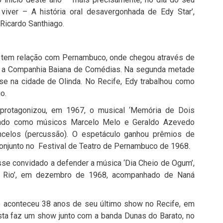
z viver – A história oral desavergonhada de Edy Star’,
 Ricardo Santhiago.
bém tem relação com Pernambuco, onde chegou através de
a a Companhia Baiana de Comédias. Na segunda metade
se na cidade de Olinda. No Recife, Edy trabalhou como
o.
rotagonizou, em 1967, o musical ‘Memória de Dois
tendo como músicos Marcelo Melo e Geraldo Azevedo
concelos (percussão). O espetáculo ganhou prêmios de
Conjunto no Festival de Teatro de Pernambuco de 1968.
se convidado a defender a música ‘Dia Cheio de Ogum’,
 no Rio’, em dezembro de 1968, acompanhado de Naná
 aconteceu 38 anos de seu último show no Recife, em
ista faz um show junto com a banda Dunas do Barato, no