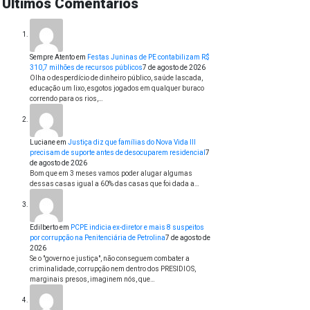
Últimos Comentários
Sempre Atento
em
Festas Juninas de PE contabilizam R$
310,7 milhões de recursos públicos
7 de agosto de 2026
Olha o desperdício de dinheiro público, saúde lascada,
educação um lixo, esgotos jogados em qualquer buraco
correndo para os rios,…
Luciane
em
Justiça diz que famílias do Nova Vida III
precisam de suporte antes de desocuparem residencial
7
de agosto de 2026
Bom que em 3 meses vamos poder alugar algumas
dessas casas igual a 60% das casas que foi dada a…
Edilberto
em
PCPE indicia ex-diretor e mais 8 suspeitos
por corrupção na Penitenciária de Petrolina
7 de agosto de
2026
Se o "governo e justiça", não conseguem combater a
criminalidade, corrupção nem dentro dos PRESIDIOS,
marginais presos, imaginem nós, que…