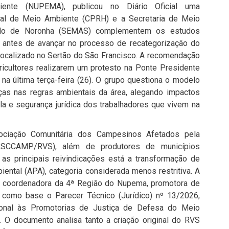
ente (NUPEMA), publicou no Diário Oficial uma
al de Meio Ambiente (CPRH) e a Secretaria de Meio
ando de Noronha (SEMAS) complementem os estudos
r antes de avançar no processo de recategorização do
 localizado no Sertão do São Francisco. A recomendação
ricultores realizarem um protesto na Ponte Presidente
, na última terça-feira (26). O grupo questiona o modelo
ças nas regras ambientais da área, alegando impactos
la e segurança jurídica dos trabalhadores que vivem na
ociação Comunitária dos Campesinos Afetados pela
(ASCCAMP/RVS), além de produtores de municípios
as principais reivindicações está a transformação de
ental (APA), categoria considerada menos restritiva. A
 coordenadora da 4ª Região do Nupema, promotora de
m como base o Parecer Técnico (Jurídico) nº 13/2026,
ional às Promotorias de Justiça de Defesa do Meio
 documento analisa tanto a criação original do RVS