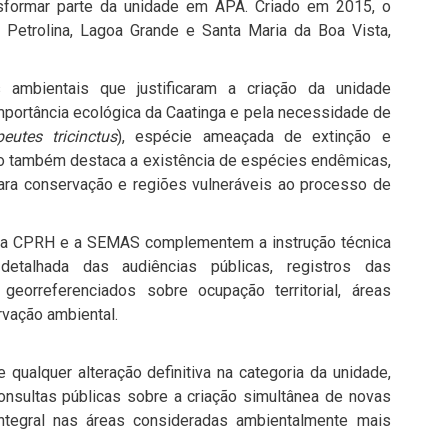
ansformar parte da unidade em APA. Criado em 2015, o
 Petrolina, Lagoa Grande e Santa Maria da Boa Vista,
 ambientais que justificaram a criação da unidade
mportância ecológica da Caatinga e pela necessidade de
peutes tricinctus
), espécie ameaçada de extinção e
o também destaca a existência de espécies endêmicas,
 para conservação e regiões vulneráveis ao processo de
 a CPRH e a SEMAS complementem a instrução técnica
detalhada das audiências públicas, registros das
eorreferenciados sobre ocupação territorial, áreas
rvação ambiental.
alquer alteração definitiva na categoria da unidade,
onsultas públicas sobre a criação simultânea de novas
tegral nas áreas consideradas ambientalmente mais