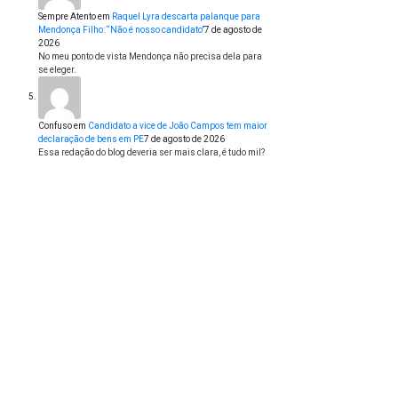
Sempre Atento
em
Raquel Lyra descarta palanque para
Mendonça Filho: “Não é nosso candidato”
7 de agosto de
2026
No meu ponto de vista Mendonça não precisa dela para
se eleger.
Confuso
em
Candidato a vice de João Campos tem maior
declaração de bens em PE
7 de agosto de 2026
Essa redação do blog deveria ser mais clara, é tudo mil?